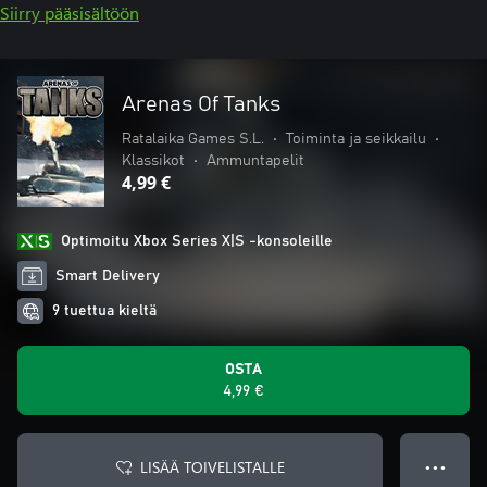
Siirry pääsisältöön
Arenas Of Tanks
Ratalaika Games S.L.
•
Toiminta ja seikkailu
•
Klassikot
•
Ammuntapelit
4,99 €
Optimoitu Xbox Series X|S -konsoleille
Smart Delivery
9 tuettua kieltä
OSTA
4,99 €
LISÄÄ TOIVELISTALLE
● ● ●