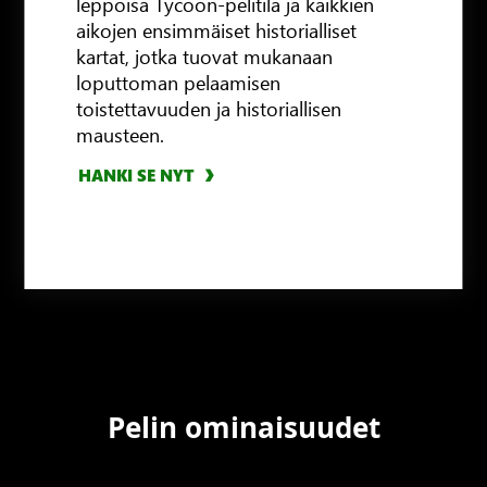
leppoisa Tycoon-pelitila ja kaikkien
aikojen ensimmäiset historialliset
HANKI SE NYT
kartat, jotka tuovat mukanaan
loputtoman pelaamisen
toistettavuuden ja historiallisen
mausteen.
HANKI SE NYT
HANKI SE NYT
Pelin ominaisuudet