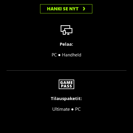
HANKI SE NYT
Pelaa:
●
PC
Handheld
Tilauspaketit:
Ultimate ● PC