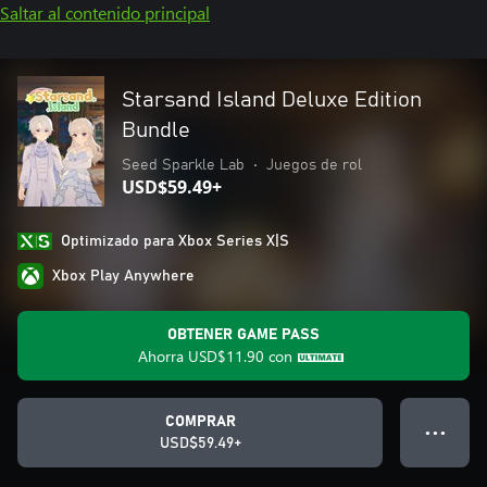
Saltar al contenido principal
Starsand Island Deluxe Edition
Bundle
Seed Sparkle Lab
•
Juegos de rol
USD$59.49+
Optimizado para Xbox Series X|S
Xbox Play Anywhere
OBTENER GAME PASS
Ahorra
USD$11.90
con
COMPRAR
● ● ●
USD$59.49+