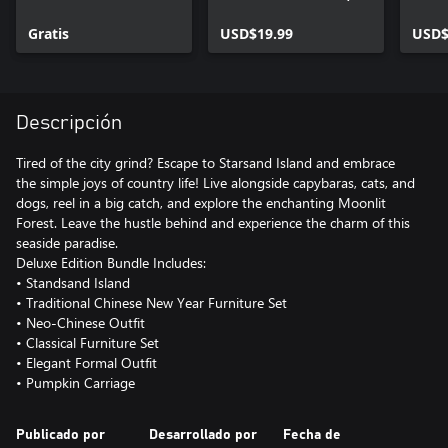
Furniture & Outfit
Outfit & Vehicle DLC
DLC
Gratis
USD$19.99
USD$
Descripción
Tired of the city grind? Escape to Starsand Island and embrace
the simple joys of country life! Live alongside capybaras, cats, and
dogs, reel in a big catch, and explore the enchanting Moonlit
Forest. Leave the hustle behind and experience the charm of this
seaside paradise.
Deluxe Edition Bundle Includes:
• Standsand Island
• Traditional Chinese New Year Furniture Set
• Neo-Chinese Outfit
• Classical Furniture Set
• Elegant Formal Outfit
• Pumpkin Carriage
Publicado por
Desarrollado por
Fecha de