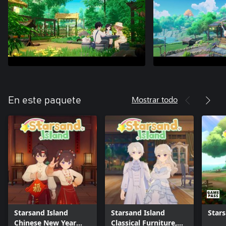
Mostrar todo
En este paquete
Starsand Island
Starsand Island
Stars
Chinese New Year
Classical Furniture,