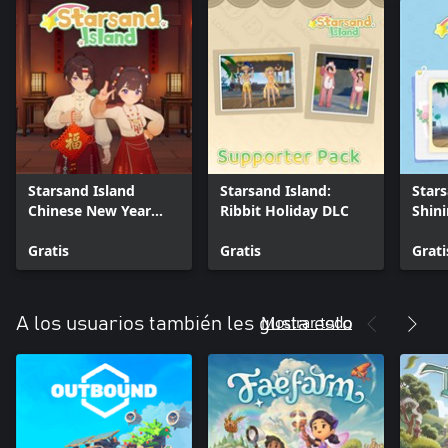
Starsand Island
Starsand Island:
Stars
Chinese New Year
Ribbit Holiday DLC
Shini
Furniture & Outfit
DLC
Gratis
Gratis
Grati
Mostrar todo
A los usuarios también les gusta esto