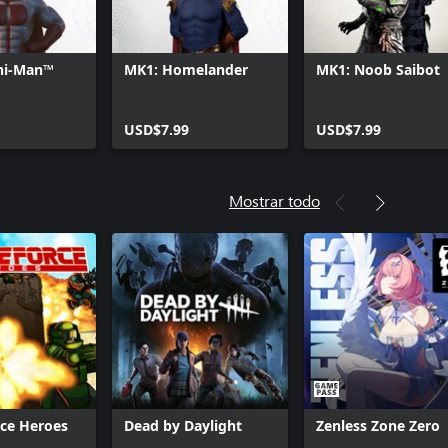
ni-Man™
MK1: Homelander
MK1: Noob Saibot
USD$7.99
USD$7.99
Mostrar todo
rce Heroes
Dead by Daylight
Zenless Zone Zero