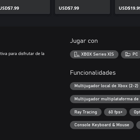
kameos
USD$7.99
USD$7.99
USD$19.9
Jugar con
iva para disfrutar de la
XBOX Series X|S
PC
Funcionalidades
Multijugador local de Xbox (2-2)
Multijugador multiplataforma de
Ray Tracing
60 fps+
Opt
Console Keyboard & Mouse