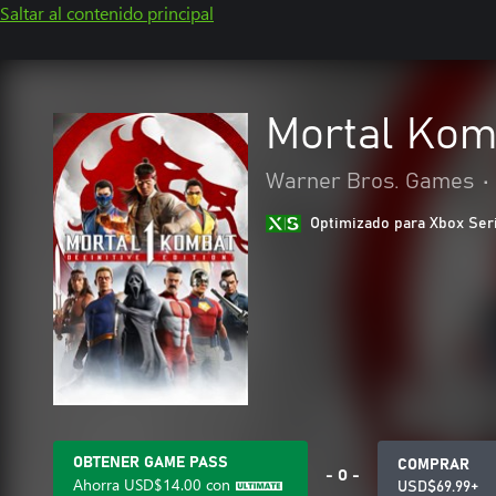
Saltar al contenido principal
Mortal Komb
Warner Bros. Games
•
Optimizado para Xbox Ser
OBTENER GAME PASS
COMPRAR
- O -
Ahorra
USD$14.00
con
USD$69.99+