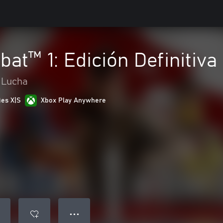
at™ 1: Edición Definitiva
Lucha
ies X|S
Xbox Play Anywhere
● ● ●