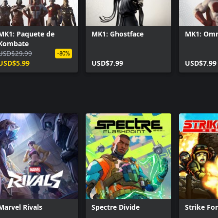
e Ultimate MK3, Mileena
MK1: Paquete de
MK1: Ghostface
MK1: Om
Kombate
USD$29.99
-80%
isponible
USD$5.99
USD$7.99
USD$7.99
Marvel Rivals
Spectre Divide
Strike Fo