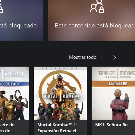
stá bloqueado
Este contenido está bloquea
Mostrar todo
uete de
Mortal Kombat™ 1:
MK1: Señora Bo
eo de
Expansión Reina el