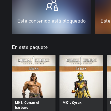
Este contenido está bloqueado
Este
En este paquete
MK1: Conan el
MK1: Cyrax
bárbaro