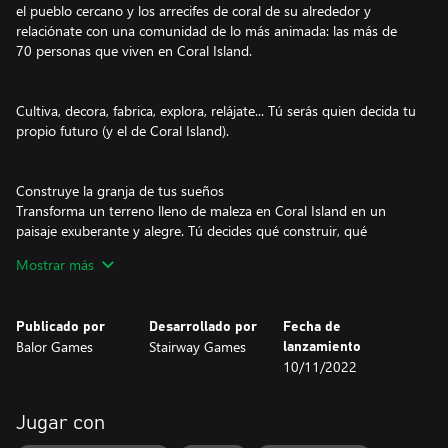
el pueblo cercano y los arrecifes de coral de su alrededor y
relaciónate con una comunidad de lo más animada: las más de
70 personas que viven en Coral Island.
Cultiva, decora, fabrica, explora, relájate... Tú serás quien decida tu
propio futuro (y el de Coral Island).
Construye la granja de tus sueños
Transforma un terreno lleno de maleza en Coral Island en un
paisaje exuberante y alegre. Tú decides qué construir, qué
cultivos plantar y qué animales quieres cuidar.
Mostrar más
Escribe tu propia historia
Publicado por
Desarrollado por
Fecha de
En Coral Island, la historia cambia con cada estación que pasa,
Balor Games
Stairway Games
lanzamiento
pero la vida nunca se detiene. Pásate los días explorando la isla o
10/11/2022
encuentra en el pueblo a alguien especial con quien construir el
resto de tu vida. Salva los mares, adéntrate en cuevas llenas de
monstruos o céntrate en mejorar tu granja hasta lograr la
Jugar con
perfección. Tú decides.