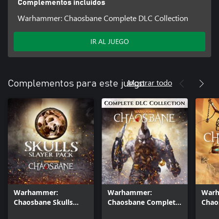
Complementos incluidos
Warhammer: Chaosbane Complete DLC Collection
IR AL JUEGO
Mostrar todo
Complementos para este juego
Warhammer:
Warhammer:
War
Chaosbane Skulls
Chaosbane Complete
Chao
Slayer Pack
DLC Collection
King