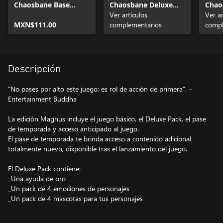
Chaosbane Base
Chaosbane Deluxe
Chao
Fragment Boost
Pack
Ver artículos
Pass
Ver ar
MXN$111.00
complementarios
compl
Descripción
“No pases por alto este juego; es rol de acción de primera”. –
Entertainment Buddha
La edición Magnus incluye el juego básico, el Deluxe Pack, el pase
de temporada y acceso anticipado al juego.
El pase de temporada te brinda acceso a contenido adicional
totalmente nuevo, disponible tras el lanzamiento del juego.
El Deluxe Pack contiene:
_Una ayuda de oro
_Un pack de 4 emociones de personajes
_Un pack de 4 mascotas para tus personajes