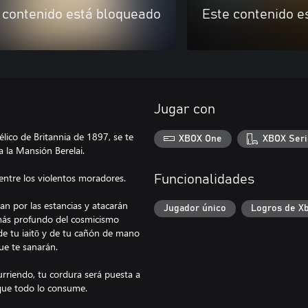
 contenido está bloqueado
Este contenido e
Jugar con
lico de Britannia de 1897, se te
XBOX One
XBOX Seri
 la Mansión Berelai.
entre los violentos moradores.
Funcionalidades
n por las estancias y atacarán
Jugador único
Logros de X
más profundo del cosmicismo
de tu iaitō y de tu cañón de mano
ue te sanarán.
rriendo, tu cordura será puesta a
 que todo lo consume.