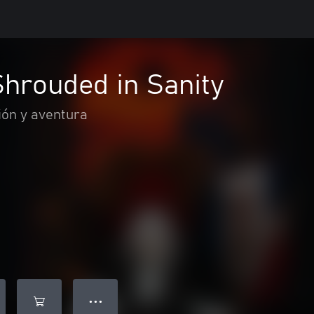
Shrouded in Sanity
ión y aventura
● ● ●