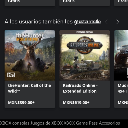
Gratis
Gratis
Grati
Mostrar todo
A los usuarios también les gusta esto
theHunter: Call of the
Railroads Online -
Mudn
Wild™
Extended Edition
4x4 T
Simu
MXN$399.00+
MXN$619.00+
MXN$
XBOX consolas
Juegos de XBOX
XBOX Game Pass
Accesorios