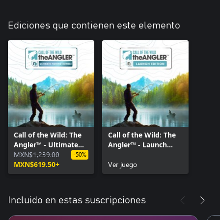
Ediciones que contienen este elemento
Call of the Wild: The
Call of the Wild: The
Angler™ - Ultimate
Angler™ - Launch
Fishing Bundle
MXN$1,239.00
Edition
-50%
MXN$619.50+
Ver juego
Incluido en estas suscripciones