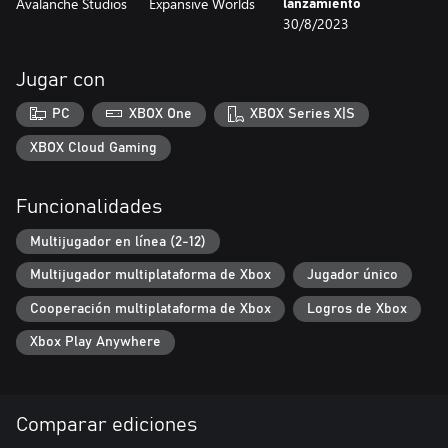
Avalanche Studios
Expansive Worlds
lanzamiento
comparte tu lugar secreto para mejorar tus posibilidades de
30/8/2023
hacerte con esa esquiva pieza de rango diamante! Disfruta la
variedad de desafíos mientras recorres la reserva en un 4x4, en
barca o a pie, y descubre el lugar perfecto para relajarte un rato.
Jugar con
PC
XBOX One
XBOX Series X|S
XBOX Cloud Gaming
Funcionalidades
Multijugador en línea (2-12)
Multijugador multiplataforma de Xbox
Jugador único
Cooperación multiplataforma de Xbox
Logros de Xbox
Xbox Play Anywhere
Comparar ediciones