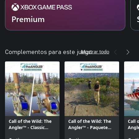
Premium
Mostrar todo
Complementos para este juego
Call of the Wild: The
Call of the Wild: The
Call 
Angler™ - Classic
Angler™ - Paquete
Angl
Tackle Pack
cosmético Wilderness
Vehic