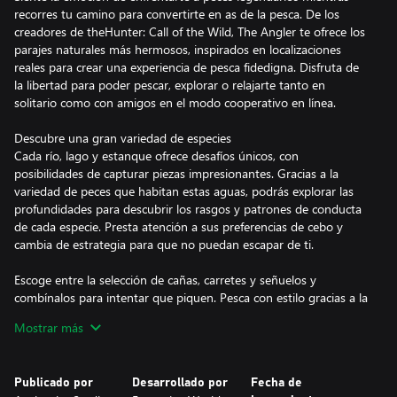
recorres tu camino para convertirte en as de la pesca. De los
creadores de theHunter: Call of the Wild, The Angler te ofrece los
parajes naturales más hermosos, inspirados en localizaciones
reales para crear una experiencia de pesca fidedigna. Disfruta de
la libertad para poder pescar, explorar o relajarte tanto en
solitario como con amigos en el modo cooperativo en línea.
Descubre una gran variedad de especies
Cada río, lago y estanque ofrece desafíos únicos, con
posibilidades de capturar piezas impresionantes. Gracias a la
variedad de peces que habitan estas aguas, podrás explorar las
profundidades para descubrir los rasgos y patrones de conducta
de cada especie. Presta atención a sus preferencias de cebo y
cambia de estrategia para que no puedan escapar de ti.
Escoge entre la selección de cañas, carretes y señuelos y
combínalos para intentar que piquen. Pesca con estilo gracias a la
personalización de tu equipo y aparejos, y completa misiones
Mostrar más
para hacerte con nuevas recompensas para tu caja de aparejos.
Desafía las aguas y pesca con amigos
Publicado por
Desarrollado por
Fecha de
Juega con hasta 11 pescadores más. ¡Crea grupos de pesca y