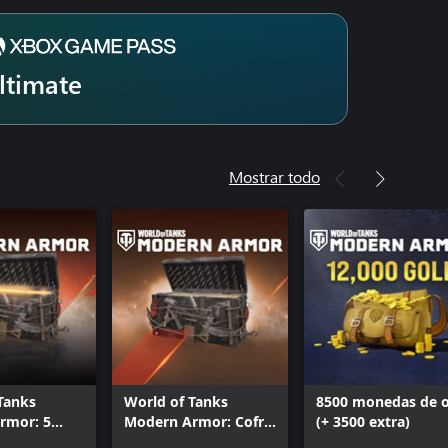
ltimate
Mostrar todo
Tanks
World of Tanks
8500 monedas de 
rmor: 5
Modern Armor: Cofre
(+ 3500 extra)
 guerra de
de guerra de