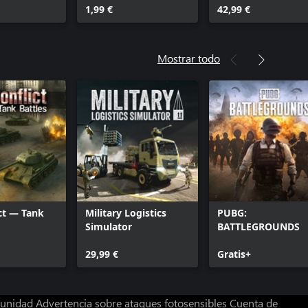
del Caos
Maestros del Caos
1,99 €
42,99 €
Mostrar todo
ct — Tank
Military Logistics
PUBG:
Simulator
BATTLEGROUNDS
29,99 €
Gratis+
munidad
Advertencia sobre ataques fotosensibles
Cuenta de