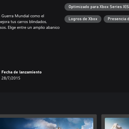
Optimizado para Xbox Series X|S
da Guerra Mundial como el
Logros de Xbox
Presencia 
jora tus carros blindados,
sos. Elige entre un amplio abanico
repletas de desafíos,
e tu modo preferido: JcJ o JcE.
 Armor para poner a prueba
Fecha de lanzamiento
28/7/2015
a!
 Services Ltd.