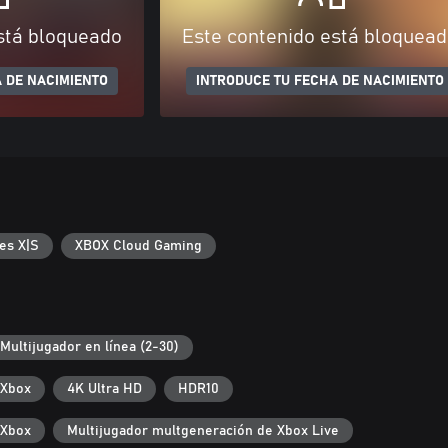
stá bloqueado
Este contenido está bloquea
 DE NACIMIENTO
INTRODUCE TU FECHA DE NACIMIENTO
es X|S
XBOX Cloud Gaming
Multijugador en línea (2-30)
 Xbox
4K Ultra HD
HDR10
 Xbox
Multijugador multgeneración de Xbox Live