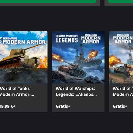
World of Tanks
World of Warships:
World of 
Modern Armor:
Legends: «Aliados
Modern A
Demonio de la
estratégicos»
tierra y 
velocidad
19,99 €+
Gratis+
Gratis+