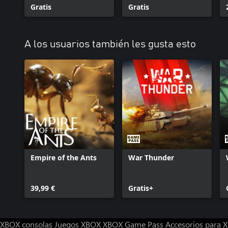
Finger Death Punch»
Gratis
«Maestros del Caos»
Gratis
A los usuarios también les gusta esto
Empire of the Ants
War Thunder
39,99 €
Gratis+
XBOX consolas
Juegos XBOX
XBOX Game Pass
Accesorios para