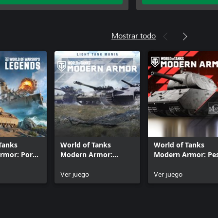
Mostrar todo
Tanks
World of Tanks
World of Tanks
rmor: Por
Modern Armor:
Modern Armor: Pe
mar
Pasión por los carros
superpesado
ligeros
Ver juego
Ver juego