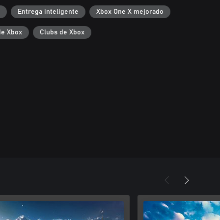
Entrega inteligente
Xbox One X mejorado
de Xbox
Clubs de Xbox