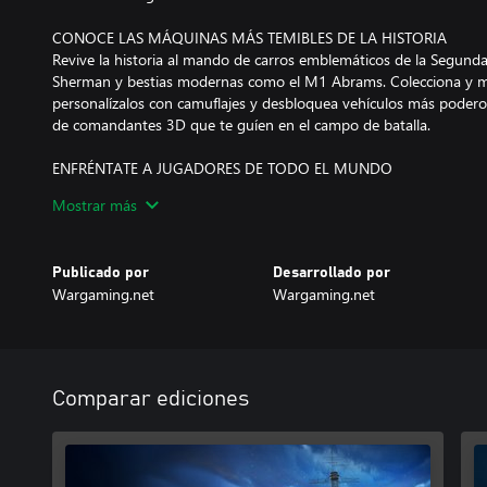
CONOCE LAS MÁQUINAS MÁS TEMIBLES DE LA HISTORIA
Revive la historia al mando de carros emblemáticos de la Segun
Sherman y bestias modernas como el M1 Abrams. Colecciona y me
personalízalos con camuflajes y desbloquea vehículos más podero
de comandantes 3D que te guíen en el campo de batalla.
ENFRÉNTATE A JUGADORES DE TODO EL MUNDO
Juega gratis y disfruta de actualizaciones de contenido semanales 
Mostrar más
recompensas, colaboraciones especiales y temporadas nuevas. Elig
Forma equipo con tus amigos, y uníos a World of Tanks Modern
vuestras habilidades.
Publicado por
Desarrollado por
Wargaming.net
Wargaming.net
Tus carros te están esperando. ¡Nos vemos en el campo de batall
¿Quieres más información? Pásate por WoTModernArmor.com.
© 2026 Merchenaries LLC Under License to Global Merchandising
Comparar ediciones