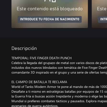
Este contenido está bloqueado
Este
INTRODUCE TU FECHA DE NACIMIENTO
INT
Descripción
TEMPORAL: FIVE FINGER DEATH PUNCH
Celebra la llegada del grupazo de metal con varios discos de plati
incluidos dos nuevos blindados con temática de Five Finger Dea
comandante 3D inspirado en el grupo y una serie de ofertas temp
EL CAMPO DE BATALLA TE RECLAMA
World of Tanks Modern Armor te pone al mando de más de 1000 
Desafíate a ti mismo en estratégicas batallas por equipos de 15 co
la Guerra Fría si buscas acción trepidante y moderna o elige las b
Mundial si prefieres combates tácticos y pausados. Explora mapas
escenarios de guerra auténticos.