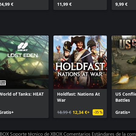
24,99 €
11,99 €
Maestros 
9,99 €
World of Tanks: HEAT
Holdfast: Nations At
US Confli
War
Battles
Gratis+
18,99 €
12,34 €+
Gratis+
-35 %
 XBOX
Soporte técnico de XBOX
Comentarios
Estándares de la co