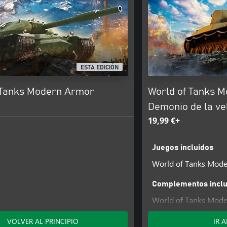
ESTA EDICIÓN
 Tanks Modern Armor
World of Tanks 
Demonio de la ve
19,99 €+
Juegos incluidos
World of Tanks Mod
Complementos inclu
World of Tanks Mod
la velocidad
VOLVER AL PRINCIPIO
IR 