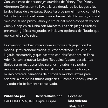
Con un elenco de personajes queridos de Disney, The Disney
Afternoon Collection te lleva a la era dorada de los juegos y las
tardes llenas de aventuras. Busca tesoros por el mundo con el Tío
Gilito, lucha contra el crimen con el héroe Pato Darkwing, surca el
cielo con el oso piloto Baloo y disfruta del modo cooperativo con
Chip y Chop en su lucha con Malacara. Los seis juegos clásicos
presentan gráficos mejorados e incluyen opciones de filtrado que
replican el diseño retro.
La colección también ofrece nuevas formas de jugar con los
modos "jefes cronometrados" y "cronometrado", en los que
jugarás contrarreloj y que cuentan con clasificaciones en línea.
Además, con la nueva función “Rebobinar”, estos desafiantes
títulos serán más accesibles para los novatos y se podrá
rebobinar y recuperarse de los fallos. Y lo mejor de todo, el
museo ofrecerá beneficios de historia y muchos extras para
celebrar la era de los títulos originales —como diseños y música
—, todo ello bellamente conservado.
Publicado por
Desarrollado por
Fecha de
CAPCOM U.S.A., INC
Digital Eclipse
lanzamiento
18/4/2017