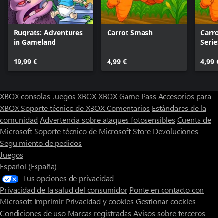
Rugrats: Adventures
Carrot Smash
Carr
in Gameland
Serie
19,99 €
4,99 €
4,99 
XBOX consolas
Juegos XBOX
XBOX Game Pass
Accesorios para
XBOX
Soporte técnico de XBOX
Comentarios
Estándares de la
comunidad
Advertencia sobre ataques fotosensibles
Cuenta de
Microsoft
Soporte técnico de Microsoft Store
Devoluciones
Seguimiento de pedidos
Juegos
Español (España)
Tus opciones de privacidad
Privacidad de la salud del consumidor
Ponte en contacto con
Microsoft
Imprimir
Privacidad y cookies
Gestionar cookies
Condiciones de uso
Marcas registradas
Avisos sobre terceros