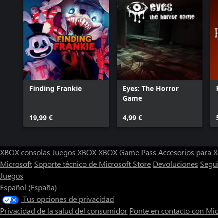
Finding Frankie
Eyes: The Horror
Game
19,99 €
4,99 €
XBOX consolas
Juegos XBOX
XBOX Game Pass
Accesorios para
Microsoft
Soporte técnico de Microsoft Store
Devoluciones
Segu
Juegos
Español (España)
Tus opciones de privacidad
Privacidad de la salud del consumidor
Ponte en contacto con Mic