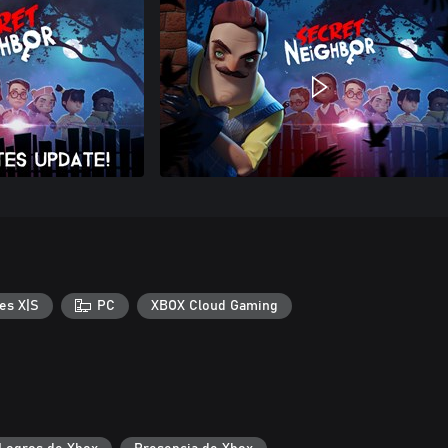
es X|S
PC
XBOX Cloud Gaming