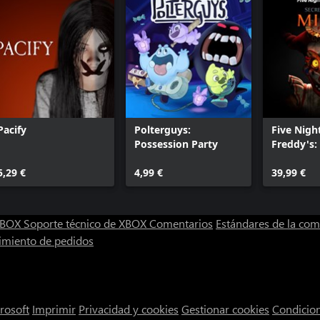
Pacify
Polterguys:
Five Nigh
Possession Party
Freddy's: 
the Mimi
5,29 €
4,99 €
39,99 €
 XBOX
Soporte técnico de XBOX
Comentarios
Estándares de la co
imiento de pedidos
rosoft
Imprimir
Privacidad y cookies
Gestionar cookies
Condicio