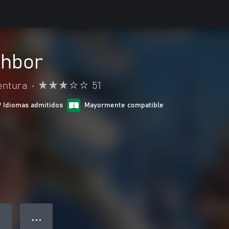
ghbor
entura
•
51
9 Idiomas admitidos
Mayormente compatible
● ● ●