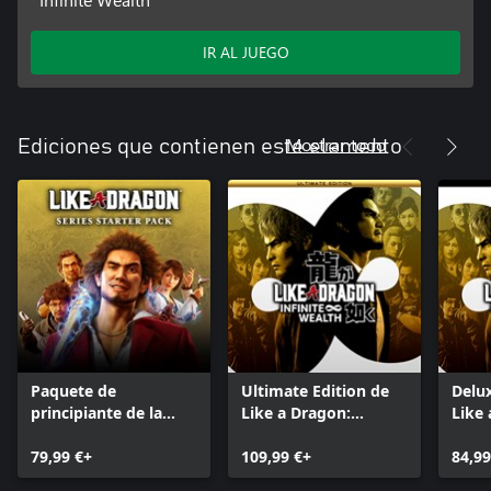
IR AL JUEGO
Mostrar todo
Ediciones que contienen este elemento
Paquete de
Ultimate Edition de
Delux
principiante de la
Like a Dragon:
Like 
serie LIKE A DRAGON
Infinite Wealth
Infin
79,99 €+
109,99 €+
84,99