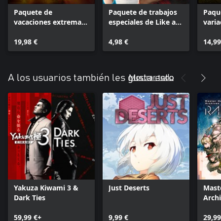
Paquete de
Paquete de trabajos
Paqu
vacaciones extremas
especiales de Like a
varia
de Like a Dragon:
Dragon: Infinite
Drago
Infinite Wealth
19,98 €
Wealth
4,98 €
Weal
14,99
Mostrar todo
A los usuarios también les gusta esto
Yakuza Kiwami 3 &
Just Deserts
Mast
Dark Ties
Arch
Plus
59,99 €+
9,99 €
29,99