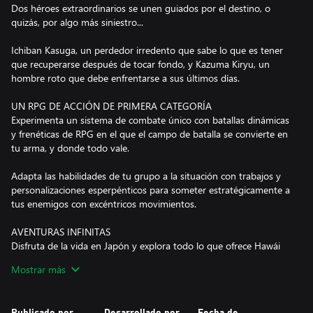
Dos héroes extraordinarios se unen guiados por el destino, o
quizás, por algo más siniestro...
Ichiban Kasuga, un perdedor irredento que sabe lo que es tener
que recuperarse después de tocar fondo, y Kazuma Kiryu, un
hombre roto que debe enfrentarse a sus últimos días.
UN RPG DE ACCIÓN DE PRIMERA CATEGORÍA
Experimenta un sistema de combate único con batallas dinámicas
y frenéticas de RPG en el que el campo de batalla se convierte en
tu arma, y donde todo vale.
Adapta las habilidades de tu grupo a la situación con trabajos y
personalizaciones esperpénticos para someter estratégicamente a
tus enemigos con excéntricos movimientos.
AVENTURAS INFINITAS
Disfruta de la vida en Japón y explora todo lo que ofrece Hawái
en una aventura tan extensa que abarca todo el Pacífico.
Mostrar más
Te esperan momentos inolvidables a cada paso con una mezcla
única de misiones y actividades que puedes disfrutar a tu ritmo.
Publicado por
Desarrollado por
Fecha de