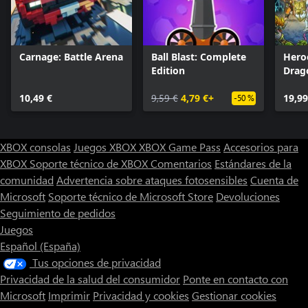
Carnage: Battle Arena
Ball Blast: Complete
Hero
Edition
Drag
10,49 €
9,59 €
4,79 €+
19,99
-50 %
XBOX consolas
Juegos XBOX
XBOX Game Pass
Accesorios para
XBOX
Soporte técnico de XBOX
Comentarios
Estándares de la
comunidad
Advertencia sobre ataques fotosensibles
Cuenta de
Microsoft
Soporte técnico de Microsoft Store
Devoluciones
Seguimiento de pedidos
Juegos
Español (España)
Tus opciones de privacidad
Privacidad de la salud del consumidor
Ponte en contacto con
Microsoft
Imprimir
Privacidad y cookies
Gestionar cookies