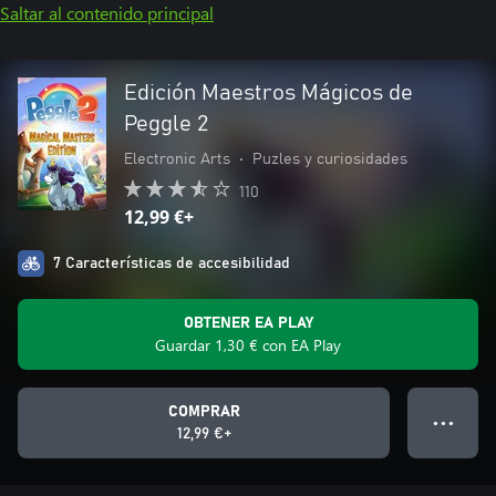
Saltar al contenido principal
Edición Maestros Mágicos de
Peggle 2
Electronic Arts
•
Puzles y curiosidades
110
12,99 €+
7 Características de accesibilidad
OBTENER EA PLAY
Guardar 1,30 € con EA Play
COMPRAR
● ● ●
12,99 €+