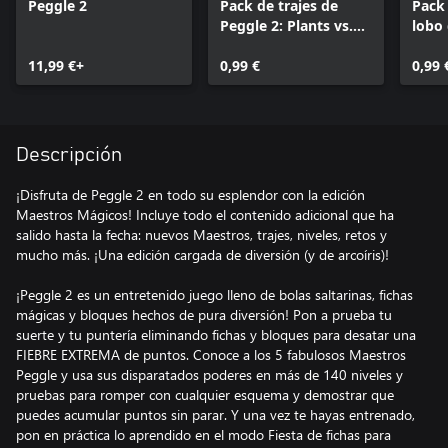
Peggle 2
Pack de trajes de
Pack 
Peggle 2: Plants vs.
lobo
Zombies™ Garden
Pegg
11,99 €+
Warfare
0,99 €
0,99 
Descripción
¡Disfruta de Peggle 2 en todo su esplendor con la edición
Maestros Mágicos! Incluye todo el contenido adicional que ha
salido hasta la fecha: nuevos Maestros, trajes, niveles, retos y
mucho más. ¡Una edición cargada de diversión (y de arcoíris)!
¡Peggle 2 es un entretenido juego lleno de bolas saltarinas, fichas
mágicas y bloques hechos de pura diversión! Pon a prueba tu
suerte y tu puntería eliminando fichas y bloques para desatar una
FIEBRE EXTREMA de puntos. Conoce a los 5 fabulosos Maestros
Peggle y usa sus disparatados poderes en más de 140 niveles y
pruebas para romper con cualquier esquema y demostrar que
puedes acumular puntos sin parar. Y una vez te hayas entrenado,
pon en práctica lo aprendido en el modo Fiesta de fichas para