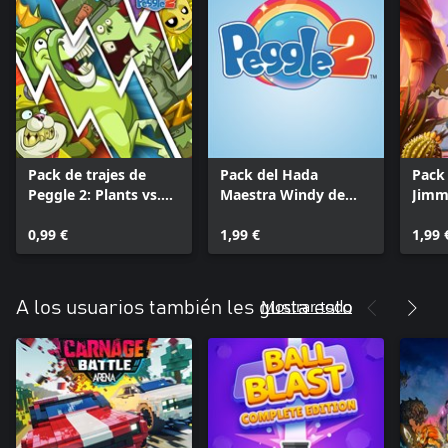
Pack de trajes de
Pack del Hada
Pack
Peggle 2: Plants vs.
Maestra Windy de
Jimm
Zombies™ Garden
Peggle 2
Pegg
Warfare
0,99 €
1,99 €
1,99 
Mostrar todo
A los usuarios también les gusta esto