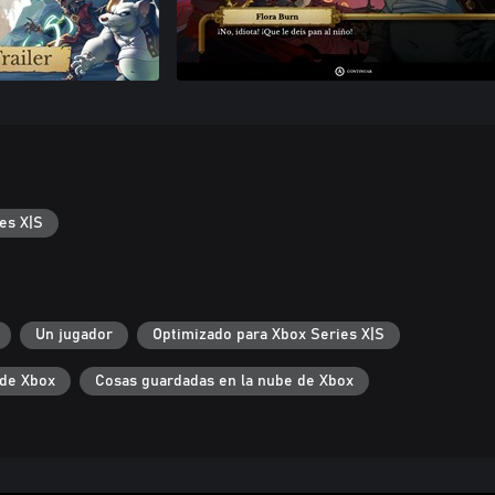
es X|S
Un jugador
Optimizado para Xbox Series X|S
de Xbox
Cosas guardadas en la nube de Xbox