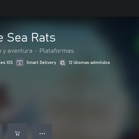
e Sea Rats
n y aventura
•
Plataformas
ies X|S
Smart Delivery
12 Idiomas admitidos
● ● ●