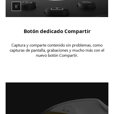
el
botón
de
compartir
del
Botón dedicado Compartir
mando
inalámbrico
Captura y comparte contenido sin problemas, como
XBOX,
capturas de pantalla, grabaciones y mucho más con el
que
nuevo botón Compartir.
se
presiona
para
hacer
una
captura
de
pantalla
y