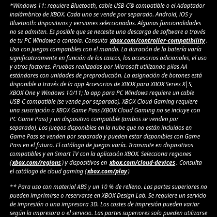
*Windows 11: requiere Bluetooth, cable USB-C® compatible o el Adaptador
inalámbrico de XBOX. Cada uno se vende por separado. Android, iOS y
Bluetooth: dispositivos y versiones seleccionados. Algunas funcionalidades
no se admiten. Es posible que se necesite una descarga de software a través
de tu PC Windows o consola. Consulta
xbox.com/controller-compatibility
.
Uso con juegos compatibles con el mando. La duración de la batería varía
significativamente en función de los cascos, los accesorios adicionales, el uso
y otros factores. Pruebas realizadas por Microsoft utilizando pilas AA
estándares con unidades de preproducción. La asignación de botones está
disponible a través de la app Accesorios de XBOX para XBOX Series X|S,
XBOX One y Windows 10/11; la app para PC Windows requiere un cable
USB-C compatible (se vende por separado). XBOX Cloud Gaming requiere
una suscripción a XBOX Game Pass (XBOX Cloud Gaming no se incluye con
PC Game Pass) y un dispositivo compatible (ambos se venden por
separado). Los juegos disponibles en la nube que no están incluidos en
Game Pass se venden por separado y pueden estar disponibles con Game
Pass en el futuro. El catálogo de juegos varía. Transmite en dispositivos
compatibles y en Smart TV con la aplicación XBOX. Selecciona regiones
(
xbox.com/regions
) y dispositivos en
xbox.com/cloud-devices
. Consulta
el catálogo de cloud gaming (
xbox.com/play
)
** Para uso con material ABS y un 10 % de relleno. Las partes superiores no
pueden imprimirse o reservarse en XBOX Design Lab. Se requiere un servicio
de impresión o una impresora 3D. Los costes de impresión pueden variar
según la impresora o el servicio. Las partes superiores solo pueden utilizarse