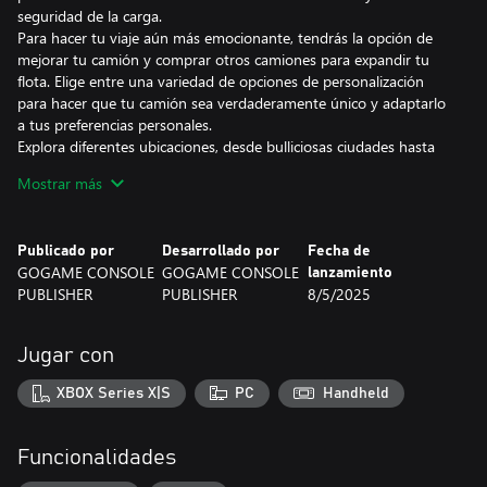
seguridad de la carga.
Para hacer tu viaje aún más emocionante, tendrás la opción de
mejorar tu camión y comprar otros camiones para expandir tu
flota. Elige entre una variedad de opciones de personalización
para hacer que tu camión sea verdaderamente único y adaptarlo
a tus preferencias personales.
Explora diferentes ubicaciones, desde bulliciosas ciudades hasta
autopistas panorámicas, cada una con sus propios desafíos y
Mostrar más
recompensas. Toma rutas desafiantes, navega por terrenos
difíciles y supera obstáculos en tu camino para convertirte en el
mejor conductor de camión del juego.
Publicado por
Desarrollado por
Fecha de
Con gráficos realistas y jugabilidad envolvente, este simulador de
GOGAME CONSOLE
GOGAME CONSOLE
lanzamiento
camión te mantendrá entretenido durante horas. ¿Entonces, qué
PUBLISHER
PUBLISHER
8/5/2025
esperas? ¡Prepárate para salir a la carretera y comenzar tu viaje
hacia convertirte en el mejor conductor de camión!
Jugar con
XBOX Series X|S
PC
Handheld
Funcionalidades