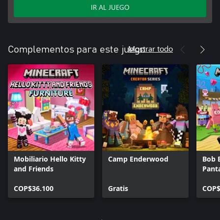
IR AL JUEGO
Mostrar todo
Complementos para este juego
Mobiliario Hello Kitty
Camp Enderwood
Bob 
and Friends
Pant
Cuad
COP$36.100
Gratis
COP$