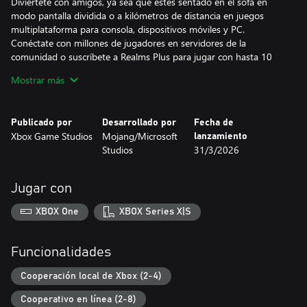
Diviértete con amigos, ya sea que estés sentado en el sofá en
modo pantalla dividida o a kilómetros de distancia en juegos
multiplataforma para consola, dispositivos móviles y PC.
Conéctate con millones de jugadores en servidores de la
comunidad o suscríbete a Realms Plus para jugar con hasta 10
amigos en tu propio servidor privado.
Mostrar más
EXPERIMENTA MÁS
Obtén complementos, mundos emocionantes y cosméticos
Publicado por
Desarrollado por
Fecha de
elegantes diseñados por los creadores en el Mercado de
Xbox Game Studios
Mojang/Microsoft
lanzamiento
Minecraft. Suscríbete al Pase del Mercado (o Realms Plus) para
Studios
31/3/2026
acceder a más de 150 mundos, packs de cosméticos y texturas, y
mucho más que se actualizan cada mes.
Jugar con
The Deluxe Collection includes this added content in addition to
Minecraft:
XBOX One
XBOX Series X|S
Three add-ons: Celebration Food, Rescue Dogs and Plenty O’
Blocks; 3 exclusive Character Creator items; and 700 Minecoins*.
Funcionalidades
*El modo multijugador de consola online requiere una suscripción
Cooperación local de Xbox (2-4)
online específica de plataforma (se vende por separado).
Cooperativo en línea (2-8)