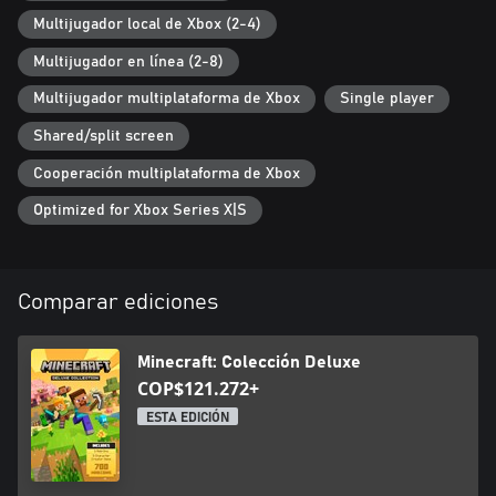
**Gasta minecoins en mundos de aventuras épicos, aspectos y
Multijugador local de Xbox (2-4)
demás contenido imaginativo de los creadores en el Marketplace
de Minecraft.
Multijugador en línea (2-8)
Multijugador multiplataforma de Xbox
Single player
Shared/split screen
Cooperación multiplataforma de Xbox
Optimized for Xbox Series X|S
Comparar ediciones
Minecraft: Colección Deluxe
COP$121.272+
ESTA EDICIÓN