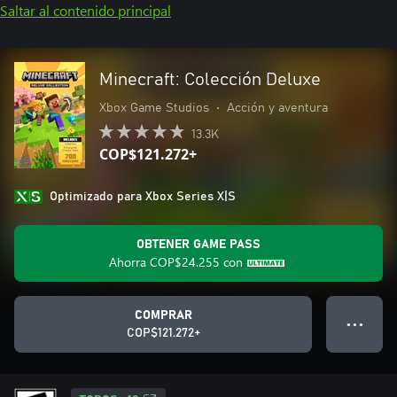
Saltar al contenido principal
Minecraft: Colección Deluxe
Xbox Game Studios
•
Acción y aventura
13.3K
COP$121.272+
Optimizado para Xbox Series X|S
OBTENER GAME PASS
Ahorra
COP$24.255
con
COMPRAR
● ● ●
COP$121.272+