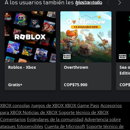
Mostrar todo
A los usuarios también les gusta esto
Roblox - Xbox
Overthrown
Sea o
Editi
Gratis+
COP$75.900
COP$
XBOX consolas
Juegos de XBOX
XBOX Game Pass
Accesorios
para XBOX
Noticias de XBOX
Soporte técnico de XBOX
Comentarios
Estándares de la comunidad
Advertencia sobre
ataques fotosensibles
Cuenta de Microsoft
Soporte técnico de