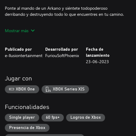
Ponte al mando de un Arkano y siéntete todopoderoso
derribando y destruyendo todo lo que encuentres en tu camino.
• Entornos variados de muchos lugares del mundo.
Mostrar más
• Academia de entrenamiento para pilotos.
• Jefes diversos y espectaculares.
• Optimizado a 60FPS como los amantes de los arcades.
Publicado por
Desarrollado por
Fecha de
• Rejugabilidad en cada misión para mejorar tu clasificación.
e-llusiontertainment
FuriouSoftPhoenix
lanzamiento
• Sé mejor que tus amigos y desbloquea los logros más retantes.
23-06-2023
• Diferentes climatologías y cambios de día a noche en tiempo
real.
• Sube de rango y podrás acceder a nuevos y mejores
Jugar con
helicópteros.
XBOX One
XBOX Series X|S
Te preparan para viajar a zonas de conflicto y combatir por una
causa mucho más grande que tu. ¡La humanidad depende de ti!
Funcionalidades
Single player
60 fps+
Logros de Xbox
Presencia de Xbox