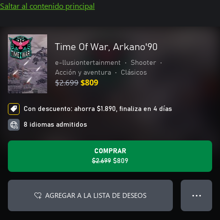
Saltar al contenido principal
Time Of War, Arkano'90
e-llusiontertainment
•
Shooter
•
Acción y aventura
•
Clásicos
$2.699
$809
Con descuento: ahorra $1.890, finaliza en 4 días
8 idiomas admitidos
COMPRAR
$2.699
$809
AGREGAR A LA LISTA DE DESEOS
● ● ●