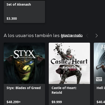
Set of Akenash
$3.300
Mostrar todo
A los usuarios también les gusta esto
Styx: Blades of Greed
Castle of Heart:
Hell 
Retold
$48.299+
$9.999
$40.