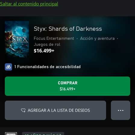
Saltar al contenido principal
Styx: Shards of Darkness
Focus Entertainment
•
Acción y aventura
•
Juegos de rol
$16.499+
1 Funcionalidades de accesibilidad
COMPRAR
$16.499+
AGREGAR A LA LISTA DE DESEOS
● ● ●