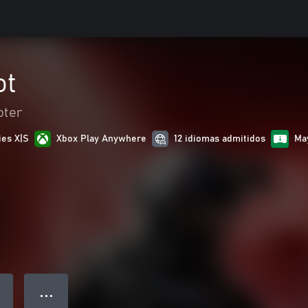
ot
oter
ies X|S
Xbox Play Anywhere
12 idiomas admitidos
Ma
● ● ●