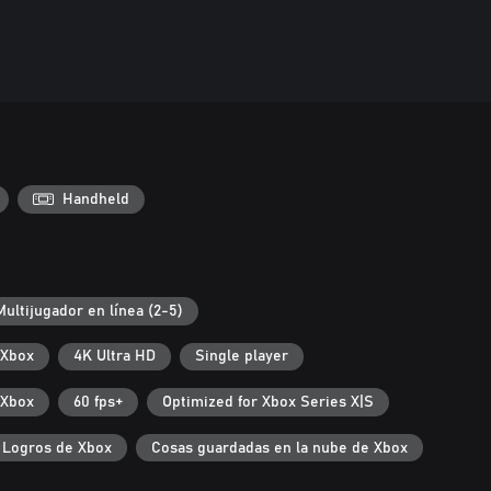
Handheld
Multijugador en línea (2-5)
 Xbox
4K Ultra HD
Single player
 Xbox
60 fps+
Optimized for Xbox Series X|S
Logros de Xbox
Cosas guardadas en la nube de Xbox