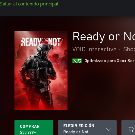
Saltar al contenido principal
Ready or N
VOID Interactive
•
Sho
Optimizado para Xbox Ser
ELEGIR EDICIÓN
COMPRAR
Ready or Not
$33.999+