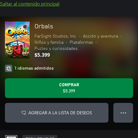
Saltar al contenido principal
Orbals
FarSight Studios, Inc.
•
Acción y aventura
•
Niños y familia
•
Plataformas
•
Puzles y curiosidades
$5.399
1 idiomas admitidos
COMPRAR
$5.399
AGREGAR A LA LISTA DE DESEOS
● ● ●