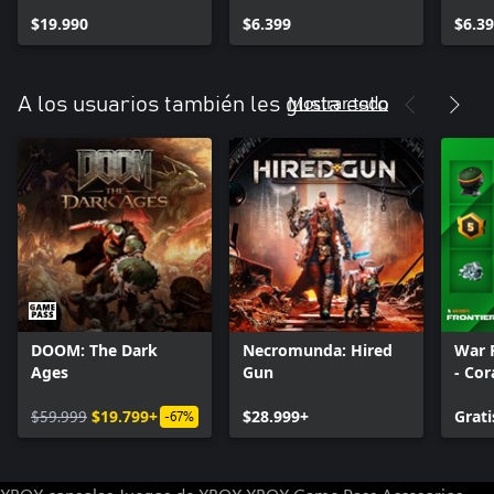
defin
$19.990
$6.399
$6.3
Mostrar todo
A los usuarios también les gusta esto
DOOM: The Dark
Necromunda: Hired
War 
Ages
Gun
- Cor
$59.999
$19.799+
$28.999+
Grati
-67%