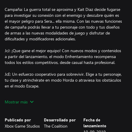
Campaña: La guerra total se aproxima y Kait Diaz decide fugarse
para investigar su conexión con el enemigo y descubre quién es
el mayor peligro para Sera... ella misma. Con las nuevas funciones
de campaña podrás llevar a tu personaje con todo y tus diseños
de armas a las nuevas modalidades de juego y disfrutar de
dificultades y modificadores adicionales.
JcJ: ¡Que gane el mejor equipo! Con nuevos modos y contenidos
a partir del lanzamiento, el modo Enfrentamiento recompensa
todos los estilos competitivos, desde casual hasta profesional.
JcE: Un esfuerzo cooperativo para sobrevivir. Elige a tu personaje,
tu clase y atrinchérate en modo Horda o atraviesa los obstáculos
en el modo Escape.
Optimización para Xbox Serie X|S: Gears 5 está optimizado para
Mostrar más
aprovechar las ventajas de las consolas Xbox Series X y Series S,
lo cual incluye: reducción de los tiempos de recarga, reanudación
instantánea, 120 FPS en el modo Enfrentamiento y frecuencias de
Publicado por
Desarrollado por
Fecha de
actualización variables. Además, resolución hasta Ultra HDR 4K
Xbox Game Studios
The Coalition
lanzamiento
en la consola Series X.
10-09-2019