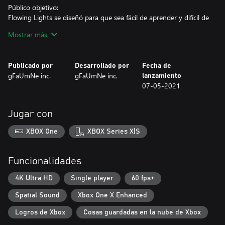
Público objetivo:
Flowing Lights se diseñó para que sea fácil de aprender y difícil de
dominar. Es un juego para quienes gustan aceptar desafíos. Cada
Mostrar más
combate se puede ganar con 4 niveles de éxito: C, B, A y S. Los
rangos A y S solo pueden alcanzarse al completar todos los
combos, lo que añade nuevos desafíos para los mejores
Publicado por
Desarrollado por
Fecha de
jugadores. Sin embargo, puede accederse fácilmente al juego con
gFaUmNe inc.
gFaUmNe inc.
lanzamiento
tutoriales jugables y modos de entrenamiento.
07-05-2021
Características:
-Elementos de rompecabezas para una experiencia variada y
Jugar con
siempre novedosa
-Juego tipo arcade retro: fluido, preciso y estimulante
XBOX One
XBOX Series X|S
-Juego basado en una física única, donde la gravedad es la
auténtica tercera dimensión
-Disfruta de 200 luchas creadas con amor, todas ellas únicas y
Funcionalidades
con desafíos opcionales
-Potenciadores, combos, rangos y clasificaciones en línea para
4K Ultra HD
Single player
60 fps+
animar a seguir jugando
Spatial Sound
Xbox One X Enhanced
Logros de Xbox
Cosas guardadas en la nube de Xbox