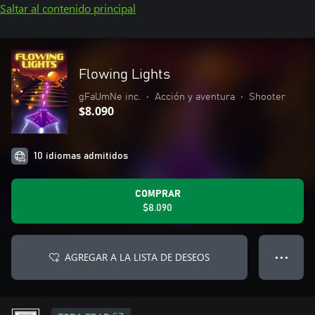
Saltar al contenido principal
Flowing Lights
gFaUmNe inc.
•
Acción y aventura
•
Shooter
$8.090
10 idiomas admitidos
COMPRAR
$8.090
AGREGAR A LA LISTA DE DESEOS
● ● ●