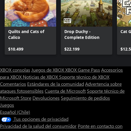
Quilts and Cats of
Drop Duchy -
Cat 
Calico
Complete Edition
$10.499
$22.199
$12.
XBOX consolas
Juegos de XBOX
XBOX Game Pass
Accesorios
para XBOX
Noticias de XBOX
Soporte técnico de XBOX
Comentarios
Estándares de la comunidad
Advertencia sobre
ataques fotosensibles
Cuenta de Microsoft
Soporte técnico de
Microsoft Store
Devoluciones
Seguimiento de pedidos
Juegos
Español (Chile)
Tus opciones de privacidad
Privacidad de la salud del consumidor
Ponte en contacto con