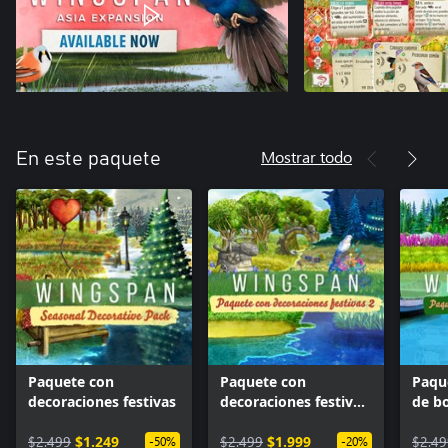
Mostrar todo
En este paquete
Paquete con
Paquete con
Paqu
decoraciones festivas
decoraciones festivas
de b
2
asom
$2.499
$1.249
$2.499
$1.999
$2.49
-50%
-20%