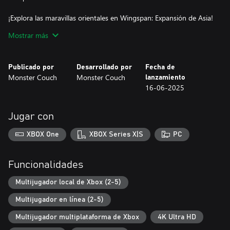
¡Explora las maravillas orientales en Wingspan: Expansión de Asia!
Descubre nuevas aves y cartas de bonificación, compite en el
Mostrar más
modo Dúo y sumérgete en bellos paisajes con ilustraciones
asombrosas y música relajante. ¡Disputa nuevos desafíos y goza
de un plácido viaje junto a las aves asiáticas!
Publicado por
Desarrollado por
Fecha de
Monster Couch
Monster Couch
lanzamiento
Con los paquetes decorativos, obtendrás acceso ilimitado tanto a
16-06-2025
fondos estacionales y exclusivos como a los retratos de jugador a
juego. Elige los que te apetezcan cada partida y disfruta de los
fondos dibujados digitalmente a cualquier hora y en cualquier
Jugar con
estación y lugar.
XBOX One
XBOX Series X|S
PC
Funcionalidades
Multijugador local de Xbox (2-5)
Multijugador en línea (2-5)
Multijugador multiplataforma de Xbox
4K Ultra HD