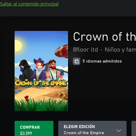
Saltar al contenido principal
Crown of t
8floor ltd
•
Niños y fam
5 idiomas admitidos
ELEGIR EDICIÓN
COMPRAR
Crown of the Empire
$3.399