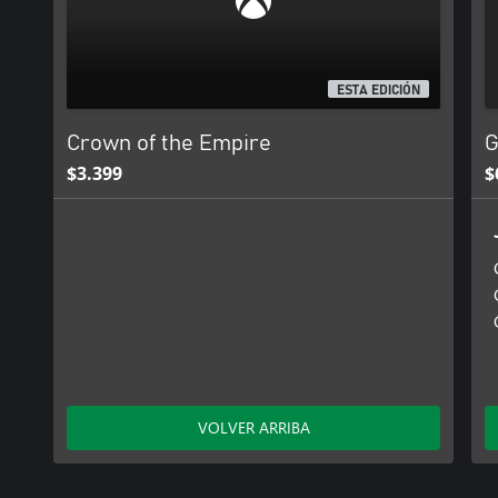
- Controles sencillos y tutorial claro.
- Más de 20 horas de juego emocionante para cualquier edad.
- Música temática agradable.
ESTA EDICIÓN
Crown of the Empire
G
$3.399
$
VOLVER ARRIBA