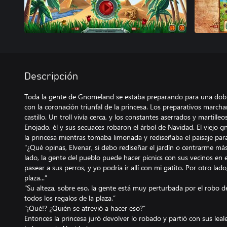
Descripción
Toda la gente de Gnomeland se estaba preparando para una doble
con la coronación triunfal de la princesa. Los preparativos marcha
castillo. Un troll vivía cerca, y los constantes aserrados y martill
Enojado, él y sus secuaces robaron el árbol de Navidad. El viejo gn
la princesa mientras tomaba limonada y rediseñaba el paisaje par
"¿Qué opinas, Elvenar, si debo rediseñar el jardín o centrarme más
lado, la gente del pueblo puede hacer picnics con sus vecinos en el
pasear a sus perros, y yo podría ir allí con mi gatito. Por otro lado, 
plaza...”
"Su alteza, sobre eso, la gente está muy perturbada por el robo de
todos los regalos de la plaza.”
"¡Qué!? ¿Quién se atrevió a hacer eso?”
Entonces la princesa juró devolver lo robado y partió con sus lea