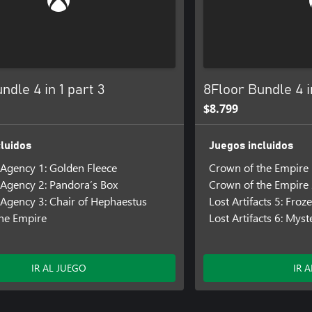
ndle 4 in 1 part 3
8Floor Bundle 4 in
$8.799
luidos
Juegos incluidos
Agency 1: Golden Fleece
Crown of the Empire
Agency 2: Pandora’s Box
Crown of the Empire 
Agency 3: Chair of Hephaestus
Lost Artifacts 5: Fro
he Empire
Lost Artifacts 6: Mys
IR AL JUEGO
IR 