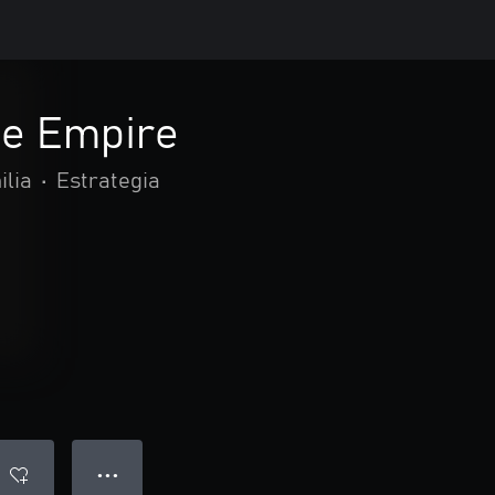
he Empire
ilia
•
Estrategia
● ● ●