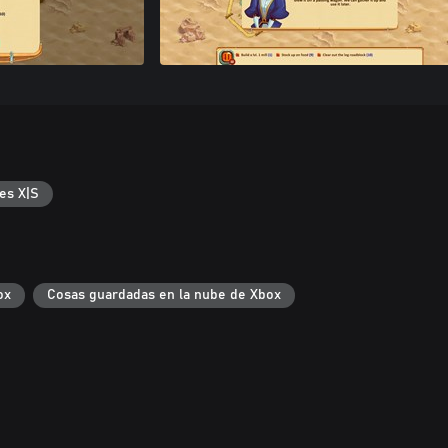
es X|S
ox
Cosas guardadas en la nube de Xbox