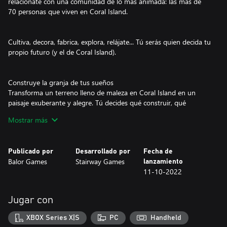
relaciónate con una comunidad de lo más animada: las más de
70 personas que viven en Coral Island.
Cultiva, decora, fabrica, explora, relájate... Tú serás quien decida tu
propio futuro (y el de Coral Island).
Construye la granja de tus sueños
Transforma un terreno lleno de maleza en Coral Island en un
paisaje exuberante y alegre. Tú decides qué construir, qué
cultivos plantar y qué animales quieres cuidar.
Mostrar más
Escribe tu propia historia
Publicado por
Desarrollado por
Fecha de
En Coral Island, la historia cambia con cada estación que pasa,
Balor Games
Stairway Games
lanzamiento
pero la vida nunca se detiene. Pásate los días explorando la isla o
11-10-2022
encuentra en el pueblo a alguien especial con quien construir el
resto de tu vida. Salva los mares, adéntrate en cuevas llenas de
monstruos o céntrate en mejorar tu granja hasta lograr la
Jugar con
perfección. Tú decides.
XBOX Series X|S
PC
Handheld