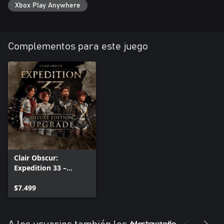
Xbox Play Anywhere
Complementos para este juego
Clair Obscur:
Expedition 33 –
Deluxe Edition
Upgrade
$7.499
Mostrar todo