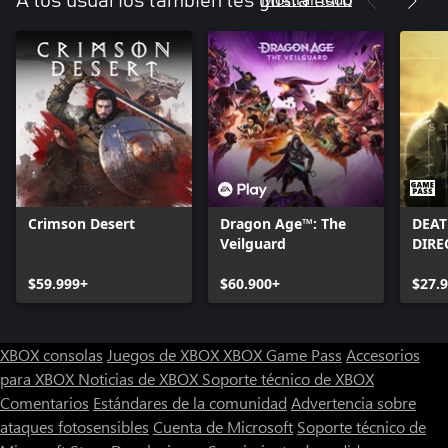
A los usuarios también les gusta esto
Crimson Desert
Dragon Age™: The
DEAT
Veilguard
DIRE
$59.999+
$60.900+
$27.
XBOX consolas
Juegos de XBOX
XBOX Game Pass
Accesorios
para XBOX
Noticias de XBOX
Soporte técnico de XBOX
Comentarios
Estándares de la comunidad
Advertencia sobre
ataques fotosensibles
Cuenta de Microsoft
Soporte técnico de