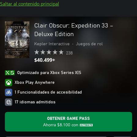
Saltar al contenido principal
Clair Obscur: Expedition 33 –
Deluxe Edition
Kepler Interactive
•
Juegos de rol
238
$40.499+
Optimizado para Xbox Series X|S
Xbox Play Anywhere
1 Funcionalidades de accesibilidad
17 idiomas admitidos
OBTENER GAME PASS
Ahorra
$8.100
con