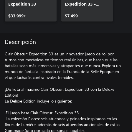
Expedition 33
Expedition 33 –
Deluxe Edition
$33.999+
Upgrade
$7.499
Descripción
Clair Obscur: Expedition 33 es un innovador juego de rol por
turnos con mecánicas en tiempo real únicas, que hacen que las
batallas sean más inmersivas y atrapantes que nunca. Explora un
mundo de fantasía inspirado en la Francia de la Belle Époque en
el que lucharás contra rivales temibles.
¡Disfruta al máximo Clair Obscur: Expedition 33 con la Deluxe
Edition!
La Deluxe Edition incluye lo siguiente:
·El juego base Clair Obscur: Expedition 33.
·La colección Flores: seis atuendos y peinados inspirados en las
flores de Lumière, además de seis atuendos adicionales de estilo
Gommage (uno por cada personaje jugable).