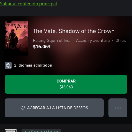
Saltar al contenido principal
The Vale: Shadow of the Crown
Falling Squirrel Inc.
•
Acción y aventura
•
Otros
$16.063
2 idiomas admitidos
COMPRAR
$16.063
AGREGAR A LA LISTA DE DESEOS
● ● ●