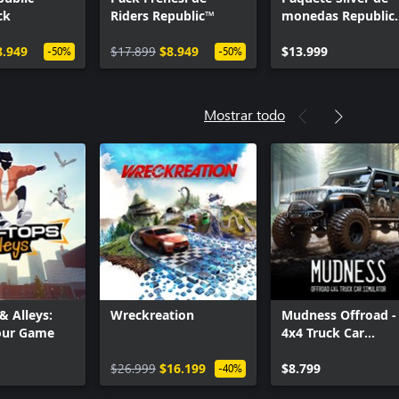
ck
Riders Republic™
monedas Republic
(2,300 monedas)
8.949
$17.899
$8.949
$13.999
-50%
-50%
Mostrar todo
& Alleys:
Wreckreation
Mudness Offroad -
our Game
4x4 Truck Car
Simulator
$26.999
$16.199
$8.799
-40%