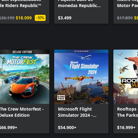
de Riders Republic™
monedas Republic
Motor Pa
(500 monedas)
$36.199
$18.099
$3.499
$17.899
$
-50%
The Crew Motorfest -
Microsoft Flight
Rooftops 
Deluxe Edition
Simulator 2024 -
The Park
Standard Edition
$66.999+
$54.900+
$16.999+