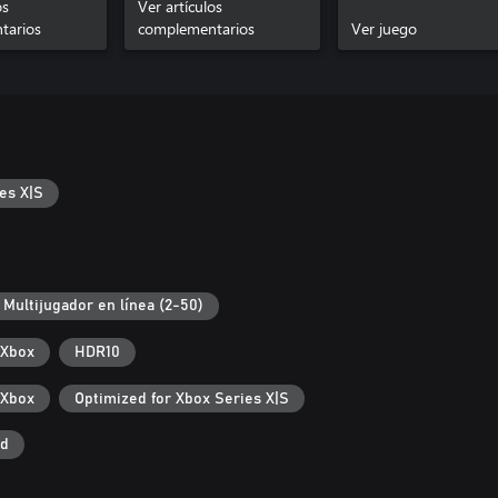
os
Ver artículos
tarios
complementarios
Ver juego
es X|S
Multijugador en línea (2-50)
 Xbox
HDR10
 Xbox
Optimized for Xbox Series X|S
ad