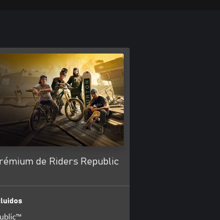
Prémium de Riders Republic
luidos
ublic™