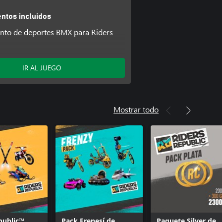
tos incluidos
to de deportes BMX para Riders
ett de Riders Republic
 Pockett de Riders Republic
IR AL JUEGO
ett de Riders Republic
 & Grind de Riders Republic
ublic™ - Pack Ridge Ultimate
Mostrar todo
g Sun de Riders Republic
ast de Riders Republic
ntamiento de Riders Republic
ublic™ - Complemento skate
w Leaves Riders Republic
public™
Pack Frenesí de
Paquete Silver de