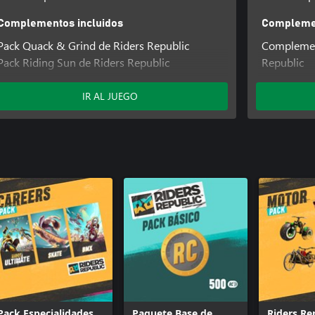
Complementos incluidos
Complemen
Pack Quack & Grind de Riders Republic
Complemen
Pack Riding Sun de Riders Republic
Republic
Pack Run Fast de Riders Republic
Coche Pock
Pack Yellow Leaves Riders Republic
Hovercraft
IR AL JUEGO
Avión Pock
Pack Quack
Riders Rep
Pack Ridin
Pack Run F
Pack Enfre
Riders Rep
Pack Yello
Pack Especialidades
Paquete Base de
Riders Re