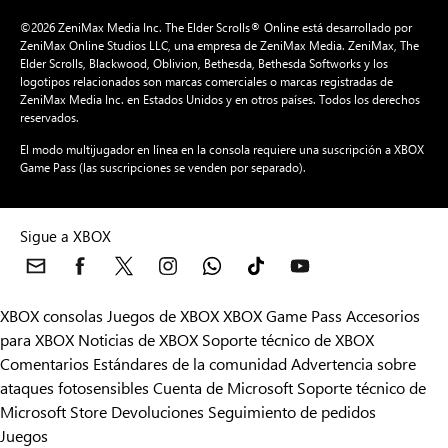
©2026 ZeniMax Media Inc. The Elder Scrolls® Online está desarrollado por
ZeniMax Online Studios LLC, una empresa de ZeniMax Media. ZeniMax, The
Elder Scrolls, Blackwood, Oblivion, Bethesda, Bethesda Softworks y los
logotipos relacionados son marcas comerciales o marcas registradas de
ZeniMax Media Inc. en Estados Unidos y en otros países. Todos los derechos
reservados.
El modo multijugador en línea en la consola requiere una suscripción a XBOX
Game Pass (las suscripciones se venden por separado).
Sigue a XBOX
XBOX consolas
Juegos de XBOX
XBOX Game Pass
Accesorios
para XBOX
Noticias de XBOX
Soporte técnico de XBOX
Comentarios
Estándares de la comunidad
Advertencia sobre
ataques fotosensibles
Cuenta de Microsoft
Soporte técnico de
Microsoft Store
Devoluciones
Seguimiento de pedidos
Juegos