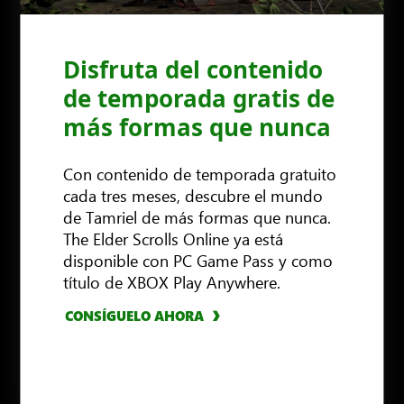
Disfruta del contenido
de temporada gratis de
más formas que nunca
Con contenido de temporada gratuito
cada tres meses, descubre el mundo
de Tamriel de más formas que nunca.
The Elder Scrolls Online ya está
disponible con PC Game Pass y como
título de XBOX Play Anywhere.
CONSÍGUELO AHORA
VER MÁS INFORMACIÓN
CONSÍGUELO AHORA
CONSÍGUELO AHORA
VER MÁS INFORMACIÓN
CONSÍGUELO AHORA
CONSÍGUELO AHORA
CONSÍGUELO AHORA
CONSÍGUELO AHORA