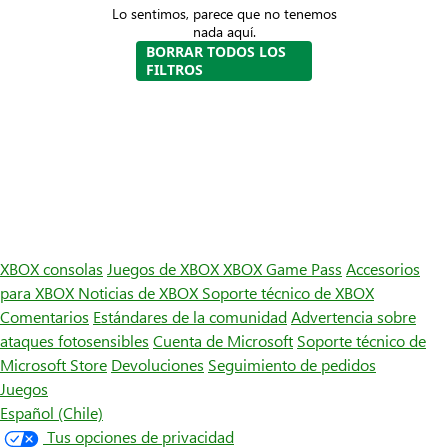
Lo sentimos, parece que no tenemos
nada aquí.
BORRAR TODOS LOS
FILTROS
XBOX consolas
Juegos de XBOX
XBOX Game Pass
Accesorios
para XBOX
Noticias de XBOX
Soporte técnico de XBOX
Comentarios
Estándares de la comunidad
Advertencia sobre
ataques fotosensibles
Cuenta de Microsoft
Soporte técnico de
Microsoft Store
Devoluciones
Seguimiento de pedidos
Juegos
Español (Chile)
Tus opciones de privacidad