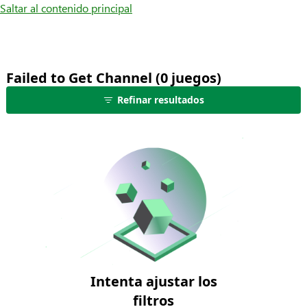
Saltar al contenido principal
Failed to Get Channel (0 juegos)
no
Refinar resultados
se
muestran
juegos:
edita
los
filtros
para
ver
más
resultados
Intenta ajustar los
filtros