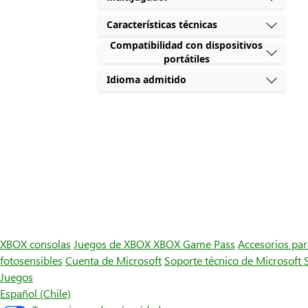
Características técnicas
Compatibilidad con dispositivos
portátiles
Idioma admitido
XBOX consolas
Juegos de XBOX
XBOX Game Pass
Accesorios pa
fotosensibles
Cuenta de Microsoft
Soporte técnico de Microsoft 
Juegos
Español (Chile)