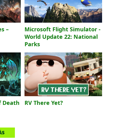
s –
Microsoft Flight Simulator -
World Update 22: National
Parks
f Death
RV There Yet?
ÁS