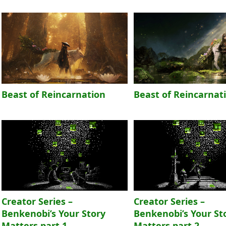
Beast of Reincarnation
Beast of Reincarnat
Creator Series –
Creator Series –
Benkenobi’s Your Story
Benkenobi’s Your St
Matters part 1
Matters part 2