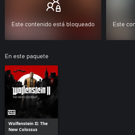
Este contenido está bloqueado
Este co
En este paquete
Wolfenstein II: The
New Colossus