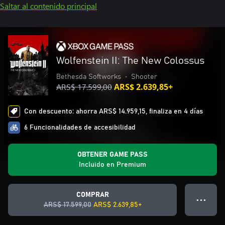
Saltar al contenido principal
Wolfenstein II: The New Colossus
Bethesda Softworks
•
Shooter
ARS$ 17.599,00
ARS$ 2.639,85+
Con descuento: ahorra ARS$ 14.959,15, finaliza en 4 días
6 Funcionalidades de accesibilidad
OBTENER GAME PASS
Incluido en Premium
COMPRAR
● ● ●
ARS$ 17.599,00
ARS$ 2.639,85+