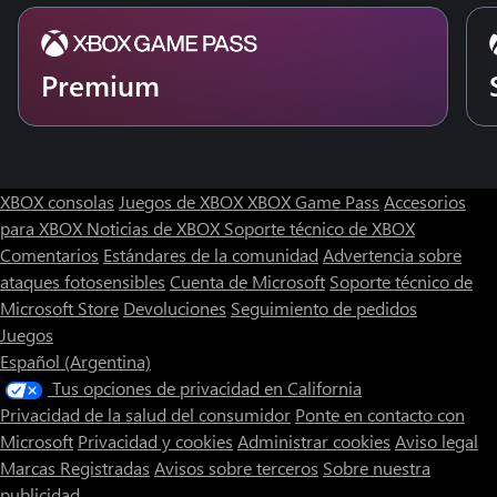
Premium
XBOX consolas
Juegos de XBOX
XBOX Game Pass
Accesorios
para XBOX
Noticias de XBOX
Soporte técnico de XBOX
Comentarios
Estándares de la comunidad
Advertencia sobre
ataques fotosensibles
Cuenta de Microsoft
Soporte técnico de
Microsoft Store
Devoluciones
Seguimiento de pedidos
Juegos
Español (Argentina)
Tus opciones de privacidad en California
Privacidad de la salud del consumidor
Ponte en contacto con
Microsoft
Privacidad y cookies
Administrar cookies
Aviso legal
Marcas Registradas
Avisos sobre terceros
Sobre nuestra
publicidad