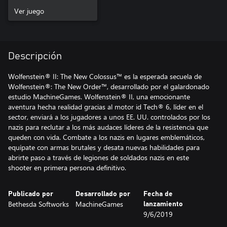
Ver juego
Descripción
Wolfenstein® II: The New Colossus™ es la esperada secuela de
Wolfenstein®: The New Order™, desarrollado por el galardonado
estudio MachineGames. Wolfenstein® II, una emocionante
aventura hecha realidad gracias al motor id Tech® 6, líder en el
sector, enviará a los jugadores a unos EE. UU. controlados por los
nazis para reclutar a los más audaces líderes de la resistencia que
queden con vida. Combate a los nazis en lugares emblemáticos,
equípate con armas brutales y desata nuevas habilidades para
abrirte paso a través de legiones de soldados nazis en este
shooter en primera persona definitivo.
Publicado por
Desarrollado por
Fecha de
Bethesda Softworks
MachineGames
lanzamiento
9/6/2019