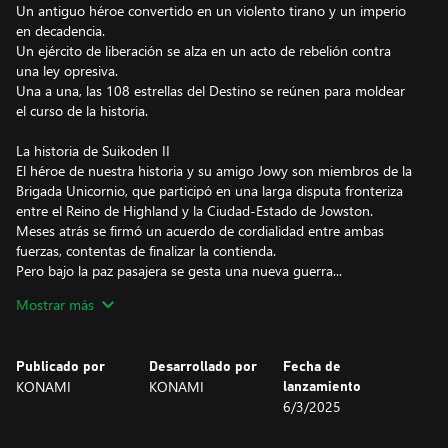
Un antiguo héroe convertido en un violento tirano y un imperio
en decadencia.
Un ejército de liberación se alza en un acto de rebelión contra
una ley opresiva.
Una a una, las 108 estrellas del Destino se reúnen para moldear
el curso de la historia.
La historia de Suikoden II
El héroe de nuestra historia y su amigo Jowy son miembros de la
Brigada Unicornio, que participó en una larga disputa fronteriza
entre el Reino de Highland y la Ciudad-Estado de Jowston.
Meses atrás se firmó un acuerdo de cordialidad entre ambas
fuerzas, contentas de finalizar la contienda.
Pero bajo la paz pasajera se gesta una nueva guerra...
Mostrar más
Características de Suikoden I y Suikoden II HD
・Las ilustraciones de fondo están ahora en HD
・Los nuevos efectos dan otro aire a la animación pixel art
Publicado por
Desarrollado por
Fecha de
・Nuevos efectos de sonido ambientales para sumergirte en este
KONAMI
KONAMI
lanzamiento
mundo de fantasía
6/3/2025
・El sonido de batalla ahora también está en HD y añade un
nuevo nivel de realismo