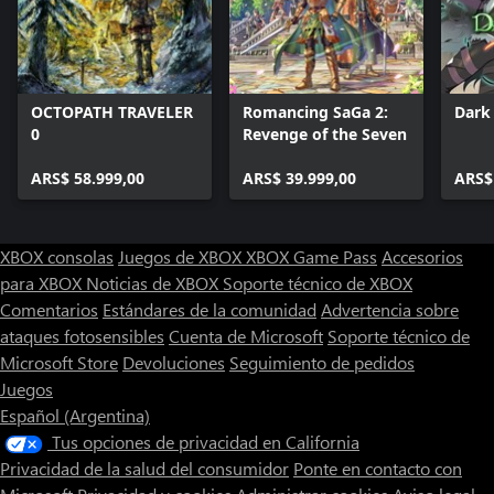
OCTOPATH TRAVELER
Romancing SaGa 2:
Dark 
0
Revenge of the Seven
ARS$ 58.999,00
ARS$ 39.999,00
ARS$
XBOX consolas
Juegos de XBOX
XBOX Game Pass
Accesorios
para XBOX
Noticias de XBOX
Soporte técnico de XBOX
Comentarios
Estándares de la comunidad
Advertencia sobre
ataques fotosensibles
Cuenta de Microsoft
Soporte técnico de
Microsoft Store
Devoluciones
Seguimiento de pedidos
Juegos
Español (Argentina)
Tus opciones de privacidad en California
Privacidad de la salud del consumidor
Ponte en contacto con