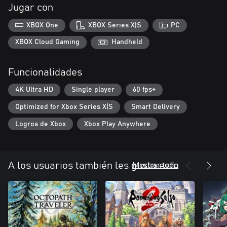
・Nuevo sistema de autoguardado
Jugar con
・Avance rápido de la batalla
・Registro de conversación
XBOX One
XBOX Series X|S
PC
XBOX Cloud Gaming
Handheld
Funcionalidades
4K Ultra HD
Single player
60 fps+
Optimized for Xbox Series X|S
Smart Delivery
Logros de Xbox
Xbox Play Anywhere
Mostrar todo
A los usuarios también les gusta esto