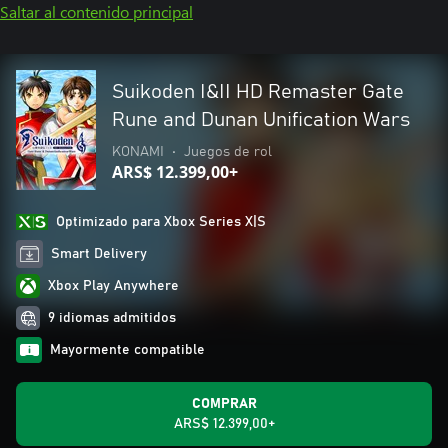
Saltar al contenido principal
Suikoden I&II HD Remaster Gate
Rune and Dunan Unification Wars
KONAMI
•
Juegos de rol
ARS$ 12.399,00+
Optimizado para Xbox Series X|S
Smart Delivery
Xbox Play Anywhere
9 idiomas admitidos
Mayormente compatible
COMPRAR
ARS$ 12.399,00+