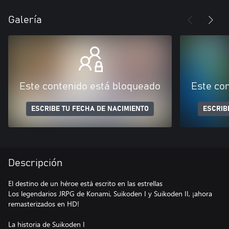
Galería
Este contenido está bloqueado
Este co
ESCRIBE TU FECHA DE NACIMIENTO
ESCRIB
Descripción
El destino de un héroe está escrito en las estrellas
Los legendarios JRPG de Konami, Suikoden I y Suikoden II, ¡ahora
remasterizados en HD!
La historia de Suikoden I