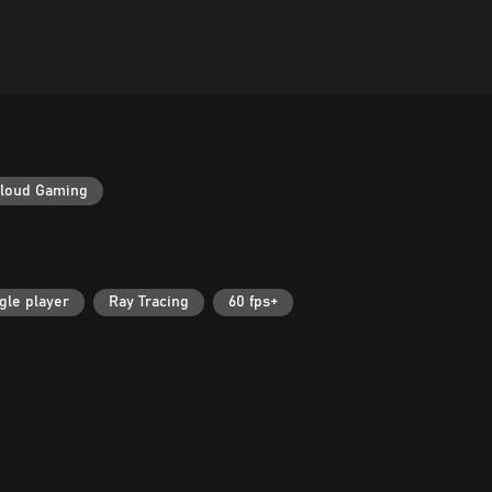
loud Gaming
gle player
Ray Tracing
60 fps+