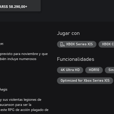
ARS$ 58.290,00+
Jugar con
ye:
XBOX Series X|S
XBOX C
 previsto para noviembre y que
ambién incluye numerosos
Funcionalidades
4K Ultra HD
HDR10
Sin
Optimized for Xbox Series X|S
Aegis
 y sus violentas legiones de
aucanson para ser la
n este RPG de acción plagado de