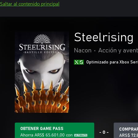
Saltar al contenido principal
Steelrising 
Nacon
•
Acción y aven
Optimizado para Xbox Ser
OBTENER GAME PASS
COMPRA
- O -
Ahorra
ARS$ 65.601,00
con
ARS$ 72.