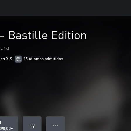
- Bastille Edition
tura
ies X|S
15 idiomas admitidos
R
● ● ●
890,00+