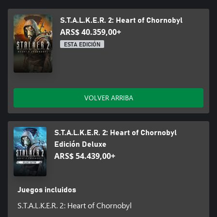
Como bien dijo un sabio stalker: "Tu arma más peligrosa no es la
que portas en la pistolera, son tus agallas, tu tenacidad y tus
reflejos. ¡Tenlo en cuenta cuando te adentres en el corazón de
S.T.A.L.K.E.R. 2: Heart of Chornobyl
Chernóbil!
ARS$ 40.359,00+
ESTA EDICIÓN
Ciertas características del juego, incluidos los mods, pueden no
ser accesibles para las cuentas de menores en Xbox. En Xbox se
considera «menor» a cualquier jugador de 13 años o menos,
salvo que las leyes locales especifiquen lo contrario.
VOLVER ARRIBA
S.T.A.L.K.E.R. 2: Heart of Chornobyl
Edición Deluxe
ARS$ 54.439,00+
Juegos incluidos
S.T.A.L.K.E.R. 2: Heart of Chornobyl