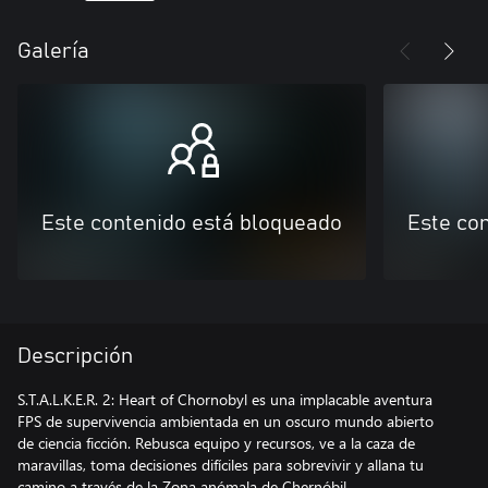
Galería
Este contenido está bloqueado
Este co
Descripción
S.T.A.L.K.E.R. 2: Heart of Chornobyl es una implacable aventura
FPS de supervivencia ambientada en un oscuro mundo abierto
de ciencia ficción. Rebusca equipo y recursos, ve a la caza de
maravillas, toma decisiones difíciles para sobrevivir y allana tu
camino a través de la Zona anómala de Chernóbil.