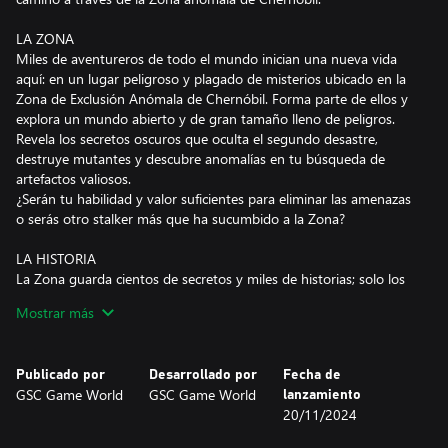
LA ZONA
Miles de aventureros de todo el mundo inician una nueva vida
aquí: en un lugar peligroso y plagado de misterios ubicado en la
Zona de Exclusión Anómala de Chernóbil. Forma parte de ellos y
explora un mundo abierto y de gran tamaño lleno de peligros.
Revela los secretos oscuros que oculta el segundo desastre,
destruye mutantes y descubre anomalías en tu búsqueda de
artefactos valiosos.
¿Serán tu habilidad y valor suficientes para eliminar las amenazas
o serás otro stalker más que ha sucumbido a la Zona?
LA HISTORIA
La Zona guarda cientos de secretos y miles de historias; solo los
más valientes y hábiles lograrán descubrirlos. Empezarás siendo
Mostrar más
un stalker solitario y explorarás un mundo único y
postapocalíptico en el que deberás decidir quién merece una bala
en la sien y quién merece tu ayuda. Ten en cuenta que, mientras
Publicado por
Desarrollado por
Fecha de
decides, muchas de tus elecciones acarrearán consecuencias.
GSC Game World
GSC Game World
lanzamiento
Algunas muy inesperadas.
20/11/2024
La figura del stalker puede ser la de un amigo salvador y fiel, o la
de alguien que prefiere ser partícipe de misiones complicadas