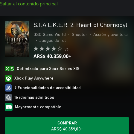
Saltar al contenido principal
S.T.A.L.K.E.R. 2: Heart of Chornobyl
GSC Game World
•
Shooter
•
Acción y aventura
•
Juegos de rol
76
ARS$ 40.359,00+
Optimizado para Xbox Series X|S
Xbox Play Anywhere
9 Funcionalidades de accesibilidad
16 idiomas admitidos
Mayormente compatible
COMPRAR
ARS$ 40.359,00+