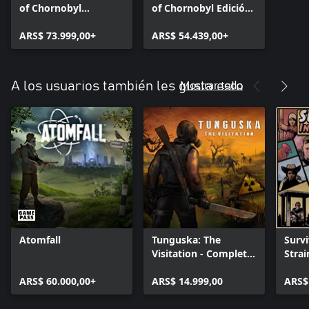
of Chornobyl
of Chornobyl Edición
Ultimate Edition
Deluxe
ARS$ 73.999,00+
ARS$ 54.439,00+
Mostrar todo
A los usuarios también les gusta esto
Atomfall
Tunguska: The
Survi
Visitation - Complete
Strai
Edition
ARS$ 60.000,00+
ARS$ 14.999,00
ARS$