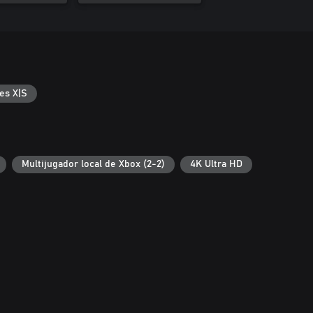
es X|S
Multijugador local de Xbox (2-2)
4K Ultra HD