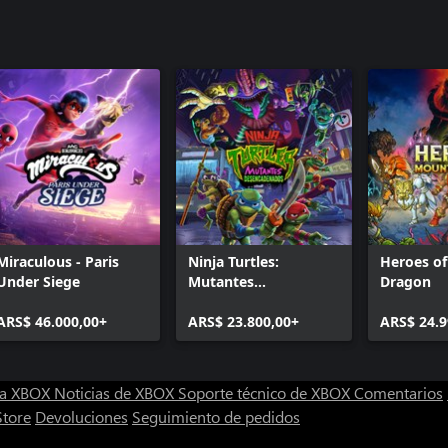
Miraculous - Paris
Ninja Turtles:
Heroes o
Under Siege
Mutantes
Dragon
Desencadenados
ARS$ 46.000,00+
ARS$ 23.800,00+
ARS$ 24.9
ra XBOX
Noticias de XBOX
Soporte técnico de XBOX
Comentarios
Store
Devoluciones
Seguimiento de pedidos