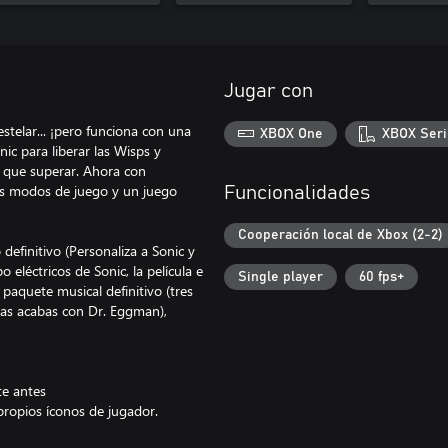
Jugar con
telar... ¡pero funciona con una
XBOX One
XBOX Seri
ic para liberar las Wisps y
s que superar. Ahora con
vos modos de juego y un juego
Funcionalidades
Cooperación local de Xbox (2-2)
definitivo (Personaliza a Sonic y
 eléctricos de Sonic, la película e
Single player
60 fps+
 paquete musical definitivo (tres
tras acabas con Dr. Eggman),
te antes
 propios íconos de jugador.