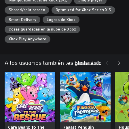
Multijugador local de Xbox (2-2)
Single player
Shared/split screen
Optimized for Xbox Series X|S
Smart Delivery
Logros de Xbox
Cosas guardadas en la nube de Xbox
Xbox Play Anywhere
Mostrar todo
A los usuarios también les gusta esto
Care Bears: To The
Faaast Penguin
House