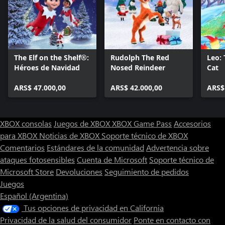
The Elf on the Shelf®:
Rudolph The Red
Leo: 
Héroes de Navidad
Nosed Reindeer
Cat
ARS$ 47.000,00
ARS$ 42.000,00
ARS$
XBOX consolas
Juegos de XBOX
XBOX Game Pass
Accesorios
para XBOX
Noticias de XBOX
Soporte técnico de XBOX
Comentarios
Estándares de la comunidad
Advertencia sobre
ataques fotosensibles
Cuenta de Microsoft
Soporte técnico de
Microsoft Store
Devoluciones
Seguimiento de pedidos
Juegos
Español (Argentina)
Tus opciones de privacidad en California
Privacidad de la salud del consumidor
Ponte en contacto con