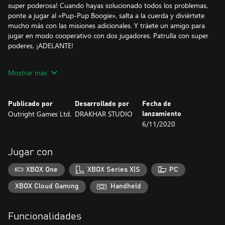
super poderosa! Cuando hayas solucionado todos los problemas,
ponte a jugar al «Pup-Pup Boogie», salta a la cuerda y diviértete
mucho más con las misiones adicionales. Y tráete un amigo para
jugar en modo cooperativo con dos jugadores. Patrulla con super
poderes, ¡ADELANTE!
Mostrar más
*Requiere un mando de Xbox o similar para jugar en Windows
10. No es compatible con teclado y ratón.*
Publicado por
Desarrollado por
Fecha de
Outright Games Ltd.
DRAKHAR STUDIO
lanzamiento
6/11/2020
Jugar con
XBOX One
XBOX Series X|S
PC
XBOX Cloud Gaming
Handheld
Funcionalidades