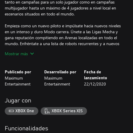
tanto en campañas para un solo jugador como en campañas
multijugador hasta un máximo de 4 jugadores a nivel local en
escenarios situados en todo el mundo.
Empieza como un nuevo piloto e impúlsate hacia nuevos niveles
en un intenso y duro Modo carrera. Únete a las Ligas Mecha y
gana reputación compitiendo en Arenas localizadas en todo el
mundo. Enfréntate a una lista de robots recurrentes y a nuevos
mechas en varios modos de juego cooperativo y versus de hasta
Mostrar más
4 jugadores en modo local. ¡Derrota a tus oponentes utilizando
un arsenal de movimientos únicos, incluyendo ataques a
distancia súper cargados, combos para romper el metal o un
Publicado por
Desarrollado por
Fecha de
ataque final definitivo!
Maximum
Maximum
lanzamiento
Entertainment
Entertainment
22/12/2020
Características principales
• Modo Carrera: Lucha en las Ligas Mecha y asciende a nuevas
Jugar con
alturas hasta llegar a ser el mejor piloto mecha. Representa a tu
club y trabaja en equipo para ganar influencia y recompensas.
XBOX One
XBOX Series X|S
• Clasificación de reyertas: Dos Mechas entran, uno sale. Lucha
en la competición y sube de nivel para convertirte en un piloto
legendario.
Funcionalidades
• Mecha Manía: 20 robots jugables, incluyendo nuevos mechas