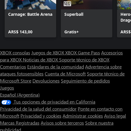
Carnage: Battle Arena
Superball
Hero
Drag
ARS$ 143,00
Gratis+
ARS$
XBOX consolas
Juegos de XBOX
XBOX Game Pass
Accesorios
para XBOX
Noticias de XBOX
Soporte técnico de XBOX
Comentarios
Estándares de la comunidad
Advertencia sobre
ataques fotosensibles
Cuenta de Microsoft
Soporte técnico de
Microsoft Store
Devoluciones
Seguimiento de pedidos
Juegos
Español (Argentina)
Tus opciones de privacidad en California
Privacidad de la salud del consumidor
Ponte en contacto con
Microsoft
Privacidad y cookies
Administrar cookies
Aviso legal
Marcas Registradas
Avisos sobre terceros
Sobre nuestra
publicidad