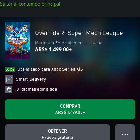
Saltar al contenido principal
Override 2: Super Mech League
Maximum Entertainment
•
Lucha
ARS$ 1.499,00+
Optimizado para Xbox Series X|S
Smart Delivery
10 idiomas admitidos
COMPRAR
ARS$ 1.499,00+
OBTENER
● ● ●
Prueba gratuita