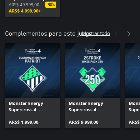
Edition
ARS$ 49.999,00
-90%
ARS$ 4.999,90+
Mostrar todo
Complementos para este juego
Monster Energy
Monster Energy
Mons
Supercross 4 -
Supercross 4 -
Super
Customization Pack
2Stroke Bikes Pack
Cust
Patriot
ARS$ 1.999,00
(250)
ARS$ 9.999,00
Neo
ARS$