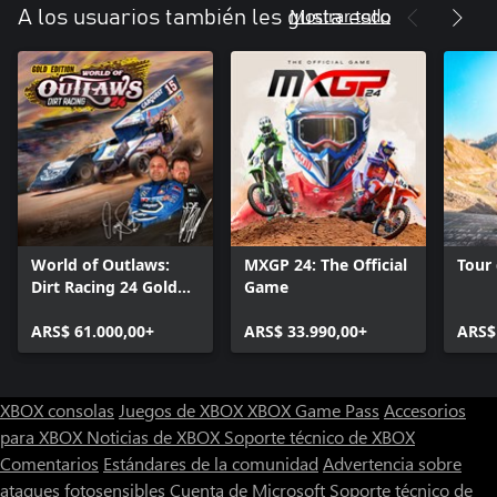
Mostrar todo
A los usuarios también les gusta esto
World of Outlaws:
MXGP 24: The Official
Tour
Dirt Racing 24 Gold
Game
Edition
ARS$ 61.000,00+
ARS$ 33.990,00+
ARS$
XBOX consolas
Juegos de XBOX
XBOX Game Pass
Accesorios
para XBOX
Noticias de XBOX
Soporte técnico de XBOX
Comentarios
Estándares de la comunidad
Advertencia sobre
ataques fotosensibles
Cuenta de Microsoft
Soporte técnico de