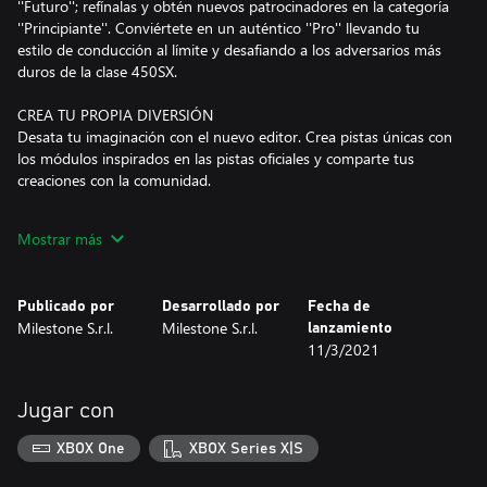
''Futuro''; refínalas y obtén nuevos patrocinadores en la categoría
''Principiante''. Conviértete en un auténtico ''Pro'' llevando tu
estilo de conducción al límite y desafiando a los adversarios más
duros de la clase 450SX.
CREA TU PROPIA DIVERSIÓN
Desata tu imaginación con el nuevo editor. Crea pistas únicas con
los módulos inspirados en las pistas oficiales y comparte tus
creaciones con la comunidad.
EL NUEVO COMPLEJO
Mostrar más
Explora, busca nuevas aventuras, entrena y desafía a tus amigos
en el nuevo complejo. Recorre fantásticos escenarios insulares.
¡Vive tu deseo de aventura!
Publicado por
Desarrollado por
Fecha de
Milestone S.r.l.
Milestone S.r.l.
lanzamiento
SUPERPILOTOS, SUPERPISTAS
11/3/2021
Elige a tu piloto favorito de un elenco de más de 100 pilotos en
las categorías 450SX y 250SX. Corre en 11 estadios y 17 pistas
de la temporada.
Jugar con
ALTA PERSONALIZACIÓN
XBOX One
XBOX Series X|S
Más de 100 marcas para personalizar motos y pilotos.