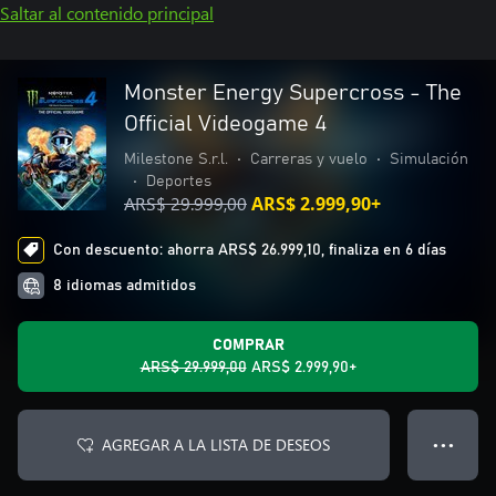
Saltar al contenido principal
Monster Energy Supercross - The
Official Videogame 4
Milestone S.r.l.
•
Carreras y vuelo
•
Simulación
•
Deportes
ARS$ 29.999,00
ARS$ 2.999,90+
Con descuento: ahorra ARS$ 26.999,10, finaliza en 6 días
8 idiomas admitidos
COMPRAR
ARS$ 29.999,00
ARS$ 2.999,90+
AGREGAR A LA LISTA DE DESEOS
● ● ●