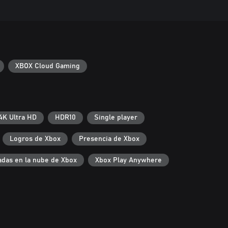
XBOX Cloud Gaming
4K Ultra HD
HDR10
Single player
Logros de Xbox
Presencia de Xbox
das en la nube de Xbox
Xbox Play Anywhere