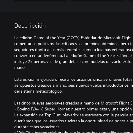
Descripción
La edición Game of the Year (GOTY) Estándar de Microsoft Flight
comentarios positivos, las críticas y los premios obtenidos, pero 
seguidores (tanto a los más recientes como a los más veteranos) 
convierta en un fenómeno. La edición Game of the Year Estándar 
incluye 25 aeronaves de gran detalle con modelos de vuelo exclu
mano.
Esta edición mejorada ofrece a los usuarios cinco aeronaves tot
aeropuertos creados a mano, seis nuevos vuelos introductorios, nu
del sistema meteorológico.
Las cinco nuevas aeronaves creadas a mano de Microsoft Flight S
• Boeing F/A-18 Super Hornet: nuestro primer caza y una opción 
La expansión de Top Gun: Maverick se estrenará con la película e
queríamos que los usuarios tuvieran la oportunidad de poner a p
durante estas vacaciones.
• VoloCity: hemos colaborado con la conocida compañía alemana 