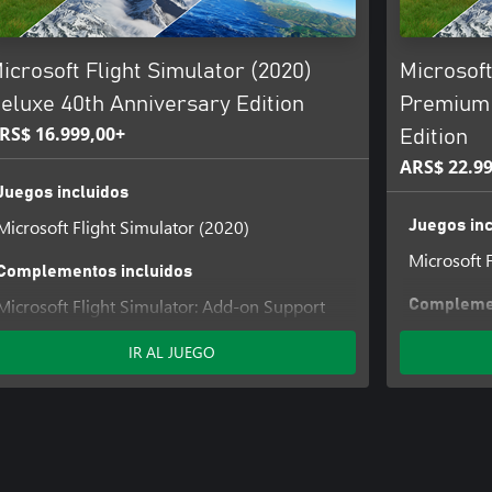
icrosoft Flight Simulator (2020)
Microsoft
eluxe 40th Anniversary Edition
Premium 
RS$ 16.999,00+
Edition
ARS$ 22.99
Juegos incluidos
Microsoft Flight Simulator (2020)
Juegos inc
uertos de Estados Unidos que
Microsoft 
Complementos incluidos
ntroductorios, hemos añadido seis
Microsoft Flight Simulator: Add-on Support
Complemen
 Valley, Singapur y Mount Cook) a
Digital Ownership
Microsoft 
IR AL JUEGO
Flight Simulator Deluxe Upgrade
Digital Ow
, hemos añadido 14 nuevos
Flight Sim
(en un Icon A5) y por IFR (en una
Flight Sim
s muy solicitadas por la