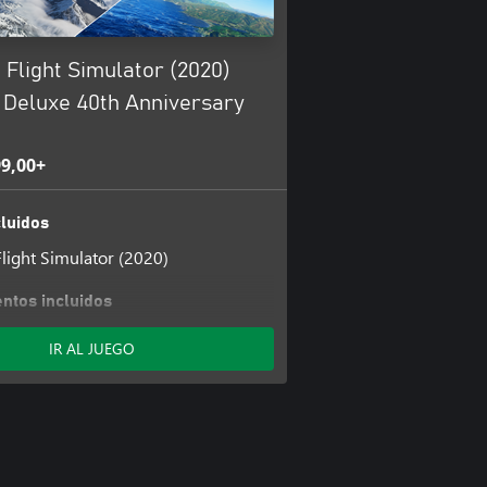
 Flight Simulator (2020)
Deluxe 40th Anniversary
9,00+
luidos
Flight Simulator (2020)
tos incluidos
Flight Simulator: Add-on Support
IR AL JUEGO
nership
ulator Deluxe Upgrade
ulator Premium Deluxe Upgrade