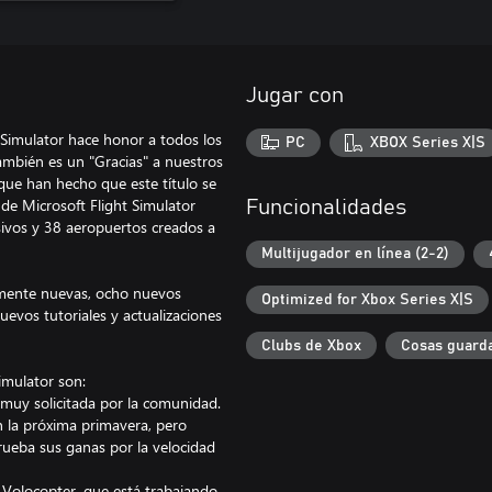
Jugar con
 Simulator hace honor a todos los
PC
XBOX Series X|S
también es un "Gracias" a nuestros
que han hecho que este título se
de Microsoft Flight Simulator
Funcionalidades
sivos y 38 aeropuertos creados a
Multijugador en línea (2-2)
almente nuevas, ocho nuevos
Optimized for Xbox Series X|S
evos tutoriales y actualizaciones
Clubs de Xbox
Cosas guarda
imulator son:
muy solicitada por la comunidad.
n la próxima primavera, pero
rueba sus ganas por la velocidad
Volocopter, que está trabajando