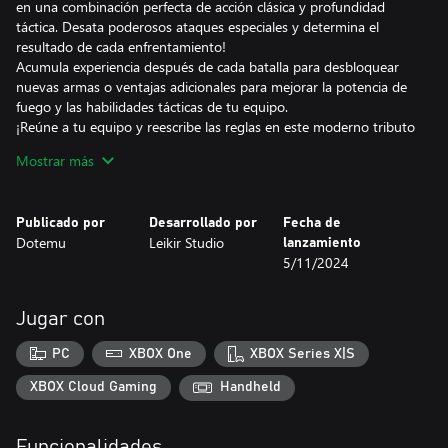
en una combinación perfecta de acción clásica y profundidad
táctica. Desata poderosos ataques especiales y determina el
resultado de cada enfrentamiento!
Acumula experiencia después de cada batalla para desbloquear
nuevas armas o ventajas adicionales para mejorar la potencia de
fuego y las habilidades tácticas de tu equipo.
¡Reúne a tu equipo y reescribe las reglas en este moderno tributo
a un clásico de culto!
Mostrar más
¡AGARRAD VUESTRO EQUIPO, SOLDADOS! ¡MISSION START!
Publicado por
Desarrollado por
Fecha de
Elige entre soldados icónicos de toda la serie METAL SLUG y crea
Dotemu
Leikir Studio
lanzamiento
el equipo perfecto para detener los tortuosos planes de Morden.
5/11/2024
Determina los mejores equipamientos y modificaciones de armas
para aumentar la eficacia de los combos en el campo de batalla.
Lanza ataques simultáneos con la mecánica "SINC" para causar
Jugar con
un daño masivo al enemigo ¡Y si tu equipo está en problemas,
siempre puedes pedir refuerzos y observar cómo funcionan las
PC
XBOX One
XBOX Series X|S
armas grandes: artillería pesada, ataques aéreos, el glorioso
METAL SLUG... ¡lo que quieras!
XBOX Cloud Gaming
Handheld
LUCHA HACIA LA VICTORIA
Funcionalidades