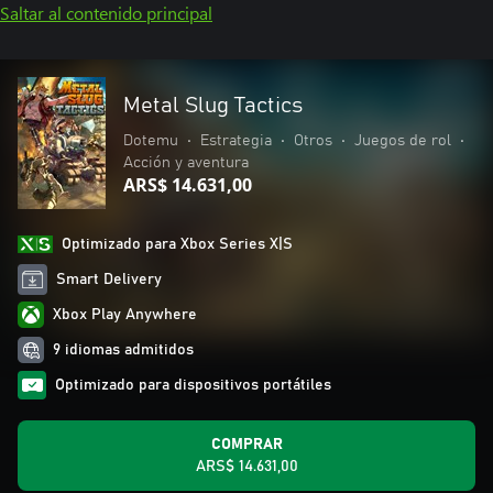
Saltar al contenido principal
Metal Slug Tactics
Dotemu
•
Estrategia
•
Otros
•
Juegos de rol
•
Acción y aventura
ARS$ 14.631,00
Optimizado para Xbox Series X|S
Smart Delivery
Xbox Play Anywhere
9 idiomas admitidos
Optimizado para dispositivos portátiles
COMPRAR
ARS$ 14.631,00