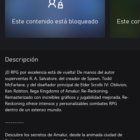
Este contenido está bloqueado
Este co
Descripción
¡El RPG por excelencia está de vuelta! De manos del autor
superventas R. A. Salvatore, del creador de Spawn, Todd
McFarlane, y del diseñador principal de Elder Scrolls IV: Oblivion,
Ken Rolston, llega Kingdoms of Amalur: Re-Reckoning.
Remasterizado con increíbles gráficos y jugabilidad mejorada, Re-
Reckoning ofrece intensos y personalizables combates RPG
dentro de un extenso mundo.
----------
Descubre los secretos de Amalur, desde la animada ciudad de