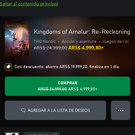
Saltar al contenido principal
Kingdoms of Amalur: Re-Reckoning
THQ Nordic
•
Acción y aventura
•
Juegos de rol
ARS$ 24.999,00
ARS$ 4.999,80+
Con descuento: ahorra ARS$ 19.999,20, finaliza en 1 día
COMPRAR
ARS$ 24.999,00
ARS$ 4.999,80+
AGREGAR A LA LISTA DE DESEOS
● ● ●