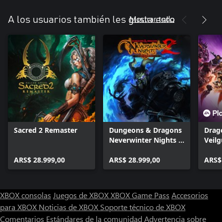
Mostrar todo
A los usuarios también les gusta esto
Sacred 2 Remaster
Dungeons & Dragons
Drag
Neverwinter Nights 2:
Veil
Enhanced Edition
ARS$ 28.999,00
ARS$ 28.999,00
ARS$
XBOX consolas
Juegos de XBOX
XBOX Game Pass
Accesorios
para XBOX
Noticias de XBOX
Soporte técnico de XBOX
Comentarios
Estándares de la comunidad
Advertencia sobre