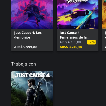
Just Cause 4: Los
Just Cause 4 -
demonios
Temerarios de la
destrucción
ARS$ 6.499,00
-50%
ARS$ 9.999,00
ARS$ 3.249,50
Trabaja con