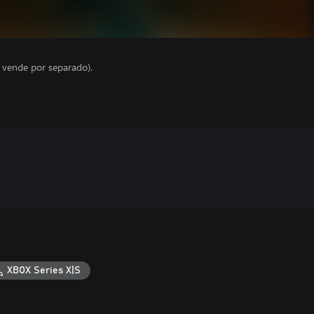
e vende por separado).
XBOX Series X|S