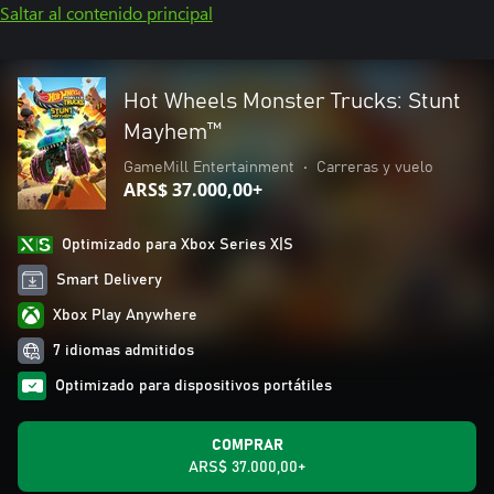
Saltar al contenido principal
Hot Wheels Monster Trucks: Stunt
Mayhem™
GameMill Entertainment
•
Carreras y vuelo
ARS$ 37.000,00+
Optimizado para Xbox Series X|S
Smart Delivery
Xbox Play Anywhere
7 idiomas admitidos
Optimizado para dispositivos portátiles
COMPRAR
ARS$ 37.000,00+