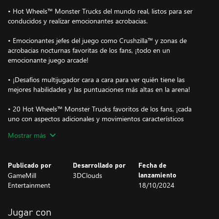
• Hot Wheels™ Monster Trucks del mundo real, listos para ser
conducidos y realizar emocionantes acrobacias.
• Emocionantes jefes del juego como Crushzilla™ y zonas de
acrobacias nocturnas favoritas de los fans, ¡todo en un
emocionante juego arcade!
• ¡Desafíos multijugador cara a cara para ver quién tiene las
mejores habilidades y las puntuaciones más altas en la arena!
• 20 Hot Wheels™ Monster Trucks favoritos de los fans, ¡cada
uno con aspectos adicionales y movimientos característicos
realmente espectaculares!
Mostrar más
• Apasionantes modos de un solo jugador: Carrera, Acrobacias,
Destrucción y Modo Jefe.
Publicado por
Desarrollado por
Fecha de
GameMill
3DClouds
lanzamiento
• Puedes jugar y jugar de nuevo sin fin para perfeccionar combos
Entertainment
18/10/2024
y enviar las puntuaciones a la Luna.
Jugar con