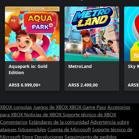
Aquapark io: Gold
MetroLand
Sky R
Edition
ARS$ 6.999,00+
ARS$ 2.499,00
ARS$
XBOX consolas
Juegos de XBOX
XBOX Game Pass
Accesorios
para XBOX
Noticias de XBOX
Soporte técnico de XBOX
Comentarios
Estándares de la comunidad
Advertencia sobre
ataques fotosensibles
Cuenta de Microsoft
Soporte técnico de
Microsoft Store
Devoluciones
Seguimiento de pedidos