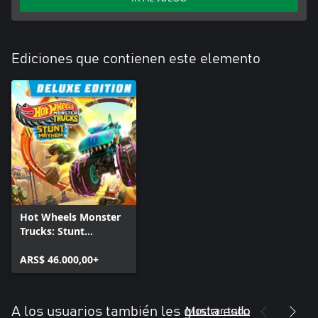
Ediciones que contienen este elemento
Hot Wheels Monster
Trucks: Stunt
Mayhem™ Deluxe
Edition
ARS$ 46.000,00+
Mostrar todo
A los usuarios también les gusta esto