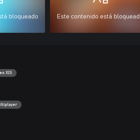
stá bloqueado
Este contenido está bloquea
es X|S
ltiplayer