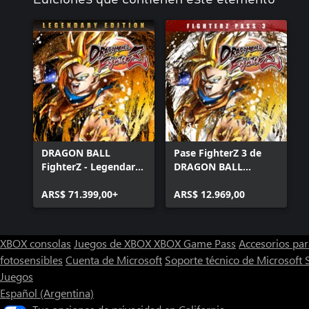
DRAGON BALL
Pase FighterZ 3 de
FighterZ - Legendary
DRAGON BALL
Edition(Xbox Series
FighterZ
X|S & Xbox One)
ARS$ 71.399,00+
ARS$ 12.969,00
XBOX consolas
Juegos de XBOX
XBOX Game Pass
Accesorios pa
fotosensibles
Cuenta de Microsoft
Soporte técnico de Microsoft 
Juegos
Español (Argentina)