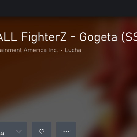
L FighterZ - Gogeta (S
inment America Inc.
•
Lucha
● ● ●
4)