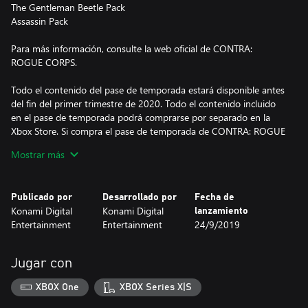
The Gentleman Beetle Pack
Assassin Pack
Para más información, consulte la web oficial de CONTRA:
ROGUE CORPS.
Todo el contenido del pase de temporada estará disponible antes
del fin del primer trimestre de 2020. Todo el contenido incluido
en el pase de temporada podrá comprarse por separado en la
Xbox Store. Si compra el pase de temporada de CONTRA: ROGUE
CORPS, todo el contenido futuro del pase estará accesible en el
Mostrar más
juego a medida que vaya estando disponible. Se necesita el juego
CONTRA: ROGUE CORPS, vendido por separado.
Publicado por
Desarrollado por
Fecha de
Konami Digital
Konami Digital
lanzamiento
Entertainment
Entertainment
24/9/2019
Jugar con
XBOX One
XBOX Series X|S