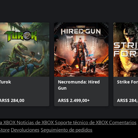
Turok
Necromunda: Hired
Strike For
Gun
ARS$ 284,00
ARS$ 2.499,00+
ARS$ 284,
ra XBOX
Noticias de XBOX
Soporte técnico de XBOX
Comentarios
Store
Devoluciones
Seguimiento de pedidos