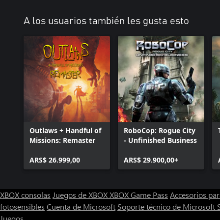
A los usuarios también les gusta esto
Outlaws + Handful of
RoboCop: Rogue City
Missions: Remaster
- Unfinished Business
ARS$ 26.999,00
ARS$ 29.900,00+
XBOX consolas
Juegos de XBOX
XBOX Game Pass
Accesorios pa
fotosensibles
Cuenta de Microsoft
Soporte técnico de Microsoft 
Juegos