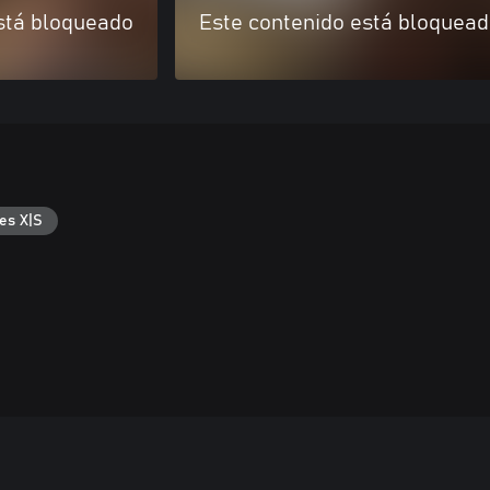
stá bloqueado
Este contenido está bloquea
es X|S