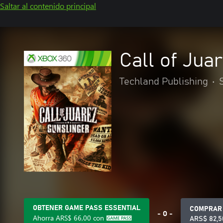
Saltar al contenido principal
Call of Jua
Techland Publishing
•
OBTENER GAME PASS ESSENTIAL
COMPRAR
- O -
Ahorra
ARS$ 66,00
con
ARS$ 82,5