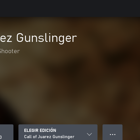
rez Gunslinger
Shooter
ELEGIR EDICIÓN
● ● ●
Call of Juarez Gunslinger
0